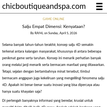
chicboutiqueandspa.com
GAME ONLINE
Salju Empat Dimensi: Kenyataan?
By
RAf4L
on
Sunday, April 5, 2026
Selama banyak tahun-tahun terakhir, konsep salju 4D semakin
terkenal antara kalangan masyarakat, khususnya di antara beberapa
penikmat game serta taruhan. Konsep ini menarik perhatian banyak
orang melalui janji menarik serta bermacam manfaat yang ditawarkan.
Tetapi, sejalan dengan bertambahnya minat tersebut, timbul
bermacam anggapan juga kekeliruan yang mengelilingi fenomena salju
4D. Apakah ini benar-benar suatu inovasi yang bisa dipercaya atau
hanya suatu khayalan saja?
Di pertengah banyaknya informasi yang beredar, krusial untuk