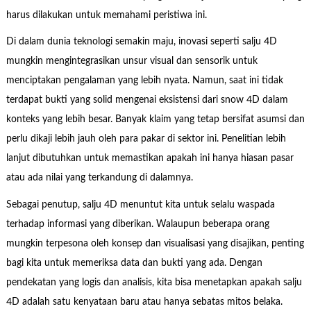
harus dilakukan untuk memahami peristiwa ini.
Di dalam dunia teknologi semakin maju, inovasi seperti salju 4D
mungkin mengintegrasikan unsur visual dan sensorik untuk
menciptakan pengalaman yang lebih nyata. Namun, saat ini tidak
terdapat bukti yang solid mengenai eksistensi dari snow 4D dalam
konteks yang lebih besar. Banyak klaim yang tetap bersifat asumsi dan
perlu dikaji lebih jauh oleh para pakar di sektor ini. Penelitian lebih
lanjut dibutuhkan untuk memastikan apakah ini hanya hiasan pasar
atau ada nilai yang terkandung di dalamnya.
Sebagai penutup, salju 4D menuntut kita untuk selalu waspada
terhadap informasi yang diberikan. Walaupun beberapa orang
mungkin terpesona oleh konsep dan visualisasi yang disajikan, penting
bagi kita untuk memeriksa data dan bukti yang ada. Dengan
pendekatan yang logis dan analisis, kita bisa menetapkan apakah salju
4D adalah satu kenyataan baru atau hanya sebatas mitos belaka.