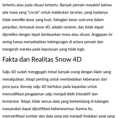
tertentu atau pada situasi tertentu. Banyak pemain meyakini bahwa
ada masa yang "cocok" untuk melakukan taruhan, yang nyatanya
tidak memiliki dasar yang kuat. Sebagian besar outcome dalam
perjudian, termasuk snow 4D, adalah random, dan tidak dapat
diprediksi dengan tepat berdasarkan masa atau situasi. Anggapan ini
sering hanya menyebabkan kebingungan di antara pemain dan
mengarah mereka pada keputusan yang tidak logis.
Fakta dan Realitas Snow 4D
Salju 4D sudah menggugah minat banyak orang dengan klaim yang
menakjubkan, tetapi penting untuk membedakan kebenaran dari
pura-pura. Konsep salju 4D berfokus pada kapasitas untuk
memodifikasi pengalaman salju menjadi lebih interaktif dan
immersive. Tetapi, tidak semua data yang berkembang di kalangan
masyarakat dapat dijustifikasi kebenarannya. Karena itu,
memverifikasi sumber dan data yang ada menjadi tindakan awal yang