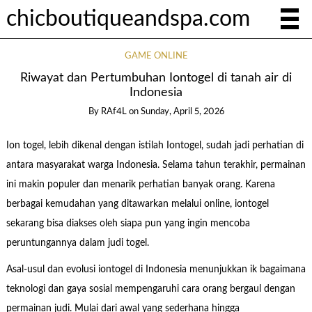
chicboutiqueandspa.com
GAME ONLINE
Riwayat dan Pertumbuhan Iontogel di tanah air di
Indonesia
By
RAf4L
on
Sunday, April 5, 2026
Ion togel, lebih dikenal dengan istilah Iontogel, sudah jadi perhatian di
antara masyarakat warga Indonesia. Selama tahun terakhir, permainan
ini makin populer dan menarik perhatian banyak orang. Karena
berbagai kemudahan yang ditawarkan melalui online, iontogel
sekarang bisa diakses oleh siapa pun yang ingin mencoba
peruntungannya dalam judi togel.
Asal-usul dan evolusi iontogel di Indonesia menunjukkan ik bagaimana
teknologi dan gaya sosial mempengaruhi cara orang bergaul dengan
permainan judi. Mulai dari awal yang sederhana hingga