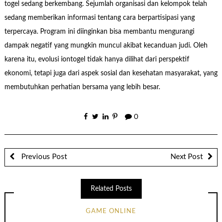
togel sedang berkembang. Sejumlah organisasi dan kelompok telah
sedang memberikan informasi tentang cara berpartisipasi yang
terpercaya. Program ini diinginkan bisa membantu mengurangi
dampak negatif yang mungkin muncul akibat kecanduan judi. Oleh
karena itu, evolusi iontogel tidak hanya dilihat dari perspektif
ekonomi, tetapi juga dari aspek sosial dan kesehatan masyarakat, yang
membutuhkan perhatian bersama yang lebih besar.
0
Previous Post
Next Post
Related Posts
GAME ONLINE