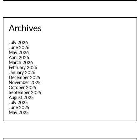
Archives
July 2026
June 2026
May 2026
April 2026
March 2026
February 2026
January 2026
December 2025
November 2025
October 2025
September 2025
August 2025
July 2025
June 2025
May 2025