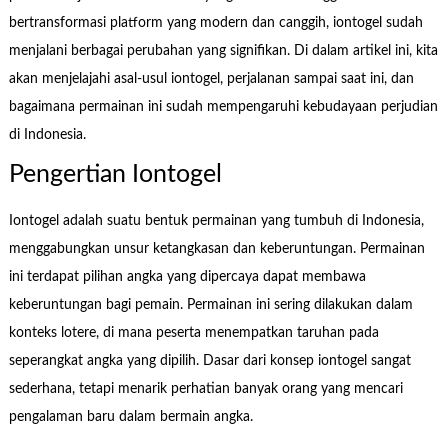
bertransformasi platform yang modern dan canggih, iontogel sudah
menjalani berbagai perubahan yang signifikan. Di dalam artikel ini, kita
akan menjelajahi asal-usul iontogel, perjalanan sampai saat ini, dan
bagaimana permainan ini sudah mempengaruhi kebudayaan perjudian
di Indonesia.
Pengertian Iontogel
Iontogel adalah suatu bentuk permainan yang tumbuh di Indonesia,
menggabungkan unsur ketangkasan dan keberuntungan. Permainan
ini terdapat pilihan angka yang dipercaya dapat membawa
keberuntungan bagi pemain. Permainan ini sering dilakukan dalam
konteks lotere, di mana peserta menempatkan taruhan pada
seperangkat angka yang dipilih. Dasar dari konsep iontogel sangat
sederhana, tetapi menarik perhatian banyak orang yang mencari
pengalaman baru dalam bermain angka.