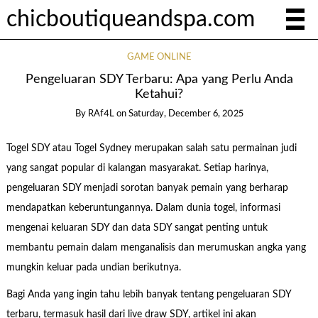
chicboutiqueandspa.com
GAME ONLINE
Pengeluaran SDY Terbaru: Apa yang Perlu Anda
Ketahui?
By
RAf4L
on
Saturday, December 6, 2025
Togel SDY atau Togel Sydney merupakan salah satu permainan judi
yang sangat popular di kalangan masyarakat. Setiap harinya,
pengeluaran SDY menjadi sorotan banyak pemain yang berharap
mendapatkan keberuntungannya. Dalam dunia togel, informasi
mengenai keluaran SDY dan data SDY sangat penting untuk
membantu pemain dalam menganalisis dan merumuskan angka yang
mungkin keluar pada undian berikutnya.
Bagi Anda yang ingin tahu lebih banyak tentang pengeluaran SDY
terbaru, termasuk hasil dari live draw SDY, artikel ini akan