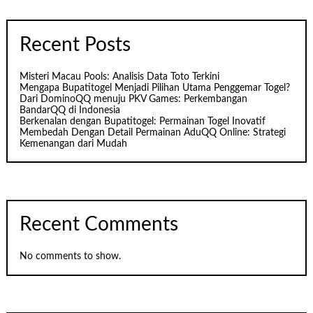
Recent Posts
Misteri Macau Pools: Analisis Data Toto Terkini
Mengapa Bupatitogel Menjadi Pilihan Utama Penggemar Togel?
Dari DominoQQ menuju PKV Games: Perkembangan
BandarQQ di Indonesia
Berkenalan dengan Bupatitogel: Permainan Togel Inovatif
Membedah Dengan Detail Permainan AduQQ Online: Strategi
Kemenangan dari Mudah
Recent Comments
No comments to show.