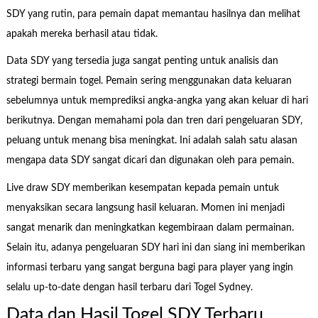
SDY yang rutin, para pemain dapat memantau hasilnya dan melihat
apakah mereka berhasil atau tidak.
Data SDY yang tersedia juga sangat penting untuk analisis dan
strategi bermain togel. Pemain sering menggunakan data keluaran
sebelumnya untuk memprediksi angka-angka yang akan keluar di hari
berikutnya. Dengan memahami pola dan tren dari pengeluaran SDY,
peluang untuk menang bisa meningkat. Ini adalah salah satu alasan
mengapa data SDY sangat dicari dan digunakan oleh para pemain.
Live draw SDY memberikan kesempatan kepada pemain untuk
menyaksikan secara langsung hasil keluaran. Momen ini menjadi
sangat menarik dan meningkatkan kegembiraan dalam permainan.
Selain itu, adanya pengeluaran SDY hari ini dan siang ini memberikan
informasi terbaru yang sangat berguna bagi para player yang ingin
selalu up-to-date dengan hasil terbaru dari Togel Sydney.
Data dan Hasil Togel SDY Terbaru