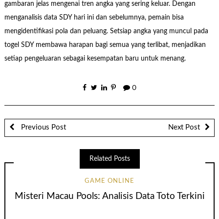
gambaran jelas mengenai tren angka yang sering keluar. Dengan
menganalisis data SDY hari ini dan sebelumnya, pemain bisa
mengidentifikasi pola dan peluang. Setsiap angka yang muncul pada
togel SDY membawa harapan bagi semua yang terlibat, menjadikan
setiap pengeluaran sebagai kesempatan baru untuk menang.
0
Previous Post
Next Post
Related Posts
GAME ONLINE
Misteri Macau Pools: Analisis Data Toto Terkini