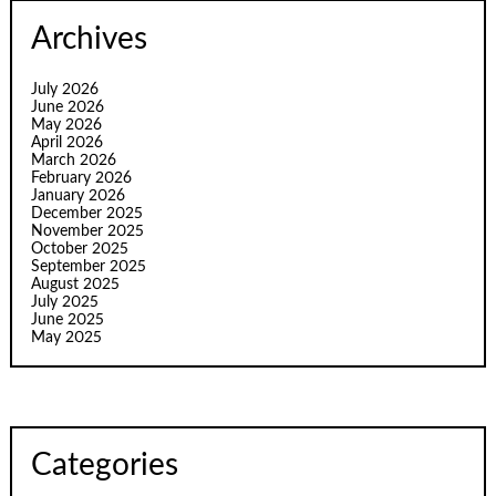
Archives
July 2026
June 2026
May 2026
April 2026
March 2026
February 2026
January 2026
December 2025
November 2025
October 2025
September 2025
August 2025
July 2025
June 2025
May 2025
Categories