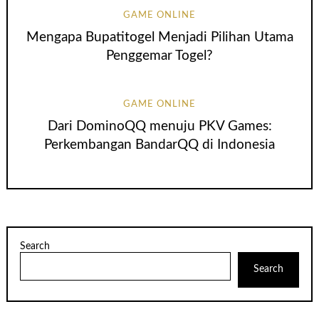
GAME ONLINE
Mengapa Bupatitogel Menjadi Pilihan Utama
Penggemar Togel?
GAME ONLINE
Dari DominoQQ menuju PKV Games:
Perkembangan BandarQQ di Indonesia
Search
Search