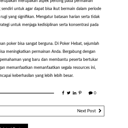
merupakan merupakan aspek penting pada permainan
 sendiri untuk agar dapat bisa ikut bermain dalam periode
ugi yang signifikan. Mengatur batasan harian serta tidak
trategi untuk menjaga kedisiplinan serta konsentrasi pada
an poker bisa sangat berguna. Di Poker Hebat, sejumlah
g bisa meningkatkan permainan Anda. Bergabung dengan
ri pemahaman yang baru dan membantu peserta bertukar
ngan memanfaatkan memanfaatkan segala resources ini,
ai keberhasilan yang lebih lebih besar.
0
Next Post