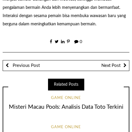
pengalaman bermain Anda lebih menyenangkan dan bermanfaat.
Interaksi dengan sesama pemain bisa membuka wawasan baru yang
berguna dalam meningkatkan kemampuan bermain.
0
Previous Post
Next Post
Related Posts
GAME ONLINE
Misteri Macau Pools: Analisis Data Toto Terkini
GAME ONLINE