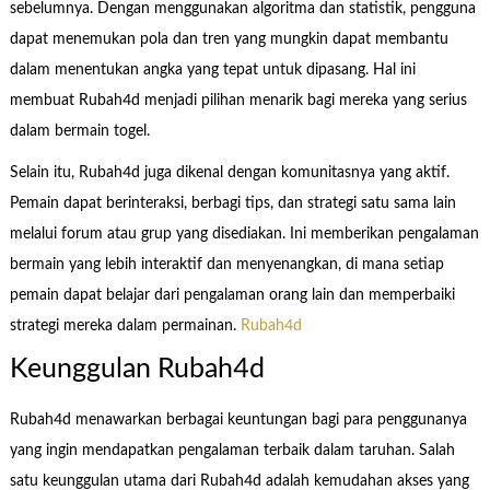
sebelumnya. Dengan menggunakan algoritma dan statistik, pengguna
dapat menemukan pola dan tren yang mungkin dapat membantu
dalam menentukan angka yang tepat untuk dipasang. Hal ini
membuat Rubah4d menjadi pilihan menarik bagi mereka yang serius
dalam bermain togel.
Selain itu, Rubah4d juga dikenal dengan komunitasnya yang aktif.
Pemain dapat berinteraksi, berbagi tips, dan strategi satu sama lain
melalui forum atau grup yang disediakan. Ini memberikan pengalaman
bermain yang lebih interaktif dan menyenangkan, di mana setiap
pemain dapat belajar dari pengalaman orang lain dan memperbaiki
strategi mereka dalam permainan.
Rubah4d
Keunggulan Rubah4d
Rubah4d menawarkan berbagai keuntungan bagi para penggunanya
yang ingin mendapatkan pengalaman terbaik dalam taruhan. Salah
satu keunggulan utama dari Rubah4d adalah kemudahan akses yang