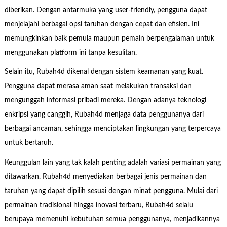
diberikan. Dengan antarmuka yang user-friendly, pengguna dapat
menjelajahi berbagai opsi taruhan dengan cepat dan efisien. Ini
memungkinkan baik pemula maupun pemain berpengalaman untuk
menggunakan platform ini tanpa kesulitan.
Selain itu, Rubah4d dikenal dengan sistem keamanan yang kuat.
Pengguna dapat merasa aman saat melakukan transaksi dan
mengunggah informasi pribadi mereka. Dengan adanya teknologi
enkripsi yang canggih, Rubah4d menjaga data penggunanya dari
berbagai ancaman, sehingga menciptakan lingkungan yang terpercaya
untuk bertaruh.
Keunggulan lain yang tak kalah penting adalah variasi permainan yang
ditawarkan. Rubah4d menyediakan berbagai jenis permainan dan
taruhan yang dapat dipilih sesuai dengan minat pengguna. Mulai dari
permainan tradisional hingga inovasi terbaru, Rubah4d selalu
berupaya memenuhi kebutuhan semua penggunanya, menjadikannya