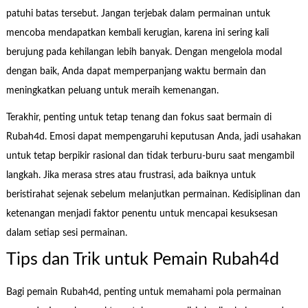
patuhi batas tersebut. Jangan terjebak dalam permainan untuk
mencoba mendapatkan kembali kerugian, karena ini sering kali
berujung pada kehilangan lebih banyak. Dengan mengelola modal
dengan baik, Anda dapat memperpanjang waktu bermain dan
meningkatkan peluang untuk meraih kemenangan.
Terakhir, penting untuk tetap tenang dan fokus saat bermain di
Rubah4d. Emosi dapat mempengaruhi keputusan Anda, jadi usahakan
untuk tetap berpikir rasional dan tidak terburu-buru saat mengambil
langkah. Jika merasa stres atau frustrasi, ada baiknya untuk
beristirahat sejenak sebelum melanjutkan permainan. Kedisiplinan dan
ketenangan menjadi faktor penentu untuk mencapai kesuksesan
dalam setiap sesi permainan.
Tips dan Trik untuk Pemain Rubah4d
Bagi pemain Rubah4d, penting untuk memahami pola permainan