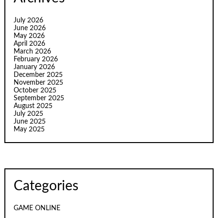
July 2026
June 2026
May 2026
April 2026
March 2026
February 2026
January 2026
December 2025
November 2025
October 2025
September 2025
August 2025
July 2025
June 2025
May 2025
Categories
GAME ONLINE