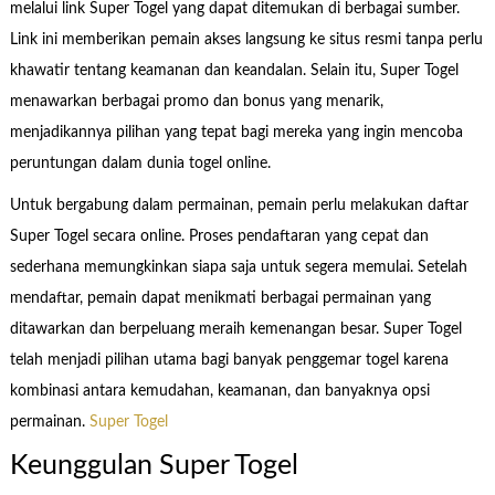
melalui link Super Togel yang dapat ditemukan di berbagai sumber.
Link ini memberikan pemain akses langsung ke situs resmi tanpa perlu
khawatir tentang keamanan dan keandalan. Selain itu, Super Togel
menawarkan berbagai promo dan bonus yang menarik,
menjadikannya pilihan yang tepat bagi mereka yang ingin mencoba
peruntungan dalam dunia togel online.
Untuk bergabung dalam permainan, pemain perlu melakukan daftar
Super Togel secara online. Proses pendaftaran yang cepat dan
sederhana memungkinkan siapa saja untuk segera memulai. Setelah
mendaftar, pemain dapat menikmati berbagai permainan yang
ditawarkan dan berpeluang meraih kemenangan besar. Super Togel
telah menjadi pilihan utama bagi banyak penggemar togel karena
kombinasi antara kemudahan, keamanan, dan banyaknya opsi
permainan.
Super Togel
Keunggulan Super Togel