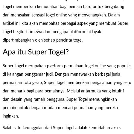
Togel memberikan kemudahan bagi pemain baru untuk bergabung
dan merasakan sensasi togel online yang menyenangkan. Dalam
artikel ini, kita akan membahas berbagai aspek yang membuat Super
Togel begitu istimewa dan mengapa platform ini layak
dipertimbangkan oleh setiap pencinta togel.
Apa itu Super Togel?
Super Togel merupakan platform permainan togel online yang populer
di kalangan penggemar judi. Dengan menawarkan berbagai jenis
permainan toto gelap, Super Togel memberikan pengalaman yang seru
dan menarik bagi para pemainnya. Melalui antarmuka yang intuitif
dan desain yang ramah pengguna, Super Togel memungkinkan
pemain untuk dengan mudah mencari permainan yang mereka
inginkan.
Salah satu keunggulan dari Super Togel adalah kemudahan akses