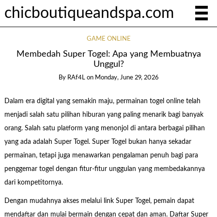
chicboutiqueandspa.com
GAME ONLINE
Membedah Super Togel: Apa yang Membuatnya
Unggul?
By
RAf4L
on
Monday, June 29, 2026
Dalam era digital yang semakin maju, permainan togel online telah
menjadi salah satu pilihan hiburan yang paling menarik bagi banyak
orang. Salah satu platform yang menonjol di antara berbagai pilihan
yang ada adalah Super Togel. Super Togel bukan hanya sekadar
permainan, tetapi juga menawarkan pengalaman penuh bagi para
penggemar togel dengan fitur-fitur unggulan yang membedakannya
dari kompetitornya.
Dengan mudahnya akses melalui link Super Togel, pemain dapat
mendaftar dan mulai bermain dengan cepat dan aman. Daftar Super