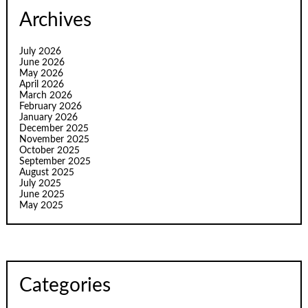
Archives
July 2026
June 2026
May 2026
April 2026
March 2026
February 2026
January 2026
December 2025
November 2025
October 2025
September 2025
August 2025
July 2025
June 2025
May 2025
Categories