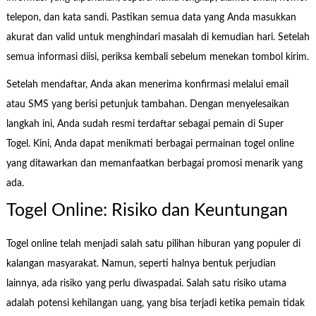
telepon, dan kata sandi. Pastikan semua data yang Anda masukkan
akurat dan valid untuk menghindari masalah di kemudian hari. Setelah
semua informasi diisi, periksa kembali sebelum menekan tombol kirim.
Setelah mendaftar, Anda akan menerima konfirmasi melalui email
atau SMS yang berisi petunjuk tambahan. Dengan menyelesaikan
langkah ini, Anda sudah resmi terdaftar sebagai pemain di Super
Togel. Kini, Anda dapat menikmati berbagai permainan togel online
yang ditawarkan dan memanfaatkan berbagai promosi menarik yang
ada.
Togel Online: Risiko dan Keuntungan
Togel online telah menjadi salah satu pilihan hiburan yang populer di
kalangan masyarakat. Namun, seperti halnya bentuk perjudian
lainnya, ada risiko yang perlu diwaspadai. Salah satu risiko utama
adalah potensi kehilangan uang, yang bisa terjadi ketika pemain tidak