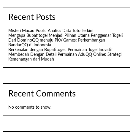
Recent Posts
Misteri Macau Pools: Analisis Data Toto Terkini
Mengapa Bupatitogel Menjadi Pilihan Utama Penggemar Togel?
Dari DominoQQ menuju PKV Games: Perkembangan
BandarQQ di Indonesia
Berkenalan dengan Bupatitogel: Permainan Togel Inovatif
Membedah Dengan Detail Permainan AduQQ Online: Strategi
Kemenangan dari Mudah
Recent Comments
No comments to show.