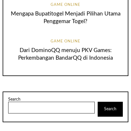
GAME ONLINE
Mengapa Bupatitogel Menjadi Pilihan Utama
Penggemar Togel?
GAME ONLINE
Dari DominoQQ menuju PKV Games:
Perkembangan BandarQQ di Indonesia
Search
Search