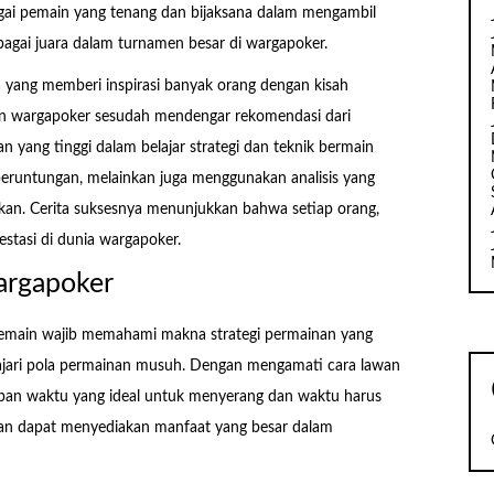
gai pemain yang tenang dan bijaksana dalam mengambil
bagai juara dalam turnamen besar di wargapoker.
a yang memberi inspirasi banyak orang dengan kisah
an wargapoker sesudah mendengar rekomendasi dari
yang tinggi dalam belajar strategi dan teknik bermain
beruntungan, melainkan juga menggunakan analisis yang
kan. Cerita suksesnya menunjukkan bahwa setiap orang,
stasi di dunia wargapoker.
Wargapoker
pemain wajib memahami makna strategi permainan yang
elajari pola permainan musuh. Dengan mengamati cara lawan
apan waktu yang ideal untuk menyerang dan waktu harus
wan dapat menyediakan manfaat yang besar dalam