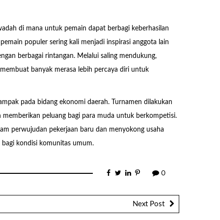
adah di mana untuk pemain dapat berbagi keberhasilan
pemain populer sering kali menjadi inspirasi anggota lain
gan berbagai rintangan. Melalui saling mendukung,
membuat banyak merasa lebih percaya diri untuk
dampak pada bidang ekonomi daerah. Turnamen dilakukan
n memberikan peluang bagi para muda untuk berkompetisi.
alam perwujudan pekerjaan baru dan menyokong usaha
k bagi kondisi komunitas umum.
0
Next Post