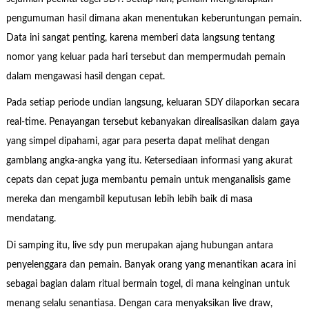
pengumuman hasil dimana akan menentukan keberuntungan pemain.
Data ini sangat penting, karena memberi data langsung tentang
nomor yang keluar pada hari tersebut dan mempermudah pemain
dalam mengawasi hasil dengan cepat.
Pada setiap periode undian langsung, keluaran SDY dilaporkan secara
real-time. Penayangan tersebut kebanyakan direalisasikan dalam gaya
yang simpel dipahami, agar para peserta dapat melihat dengan
gamblang angka-angka yang itu. Ketersediaan informasi yang akurat
cepats dan cepat juga membantu pemain untuk menganalisis game
mereka dan mengambil keputusan lebih lebih baik di masa
mendatang.
Di samping itu, live sdy pun merupakan ajang hubungan antara
penyelenggara dan pemain. Banyak orang yang menantikan acara ini
sebagai bagian dalam ritual bermain togel, di mana keinginan untuk
menang selalu senantiasa. Dengan cara menyaksikan live draw,