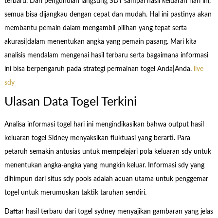
terbaru. Dari pengundian langsung SDY sampai hasil keluaran hari ini,
semua bisa dijangkau dengan cepat dan mudah. Hal ini pastinya akan
membantu pemain dalam mengambil pilihan yang tepat serta
akurasi|dalam menentukan angka yang pemain pasang. Mari kita
analisis mendalam mengenai hasil terbaru serta bagaimana informasi
ini bisa berpengaruh pada strategi permainan togel Anda|Anda.
live
sdy
Ulasan Data Togel Terkini
Analisa informasi togel hari ini mengindikasikan bahwa output hasil
keluaran togel Sidney menyaksikan fluktuasi yang berarti. Para
petaruh semakin antusias untuk mempelajari pola keluaran sdy untuk
menentukan angka-angka yang mungkin keluar. Informasi sdy yang
dihimpun dari situs sdy pools adalah acuan utama untuk penggemar
togel untuk merumuskan taktik taruhan sendiri.
Daftar hasil terbaru dari togel sydney menyajikan gambaran yang jelas