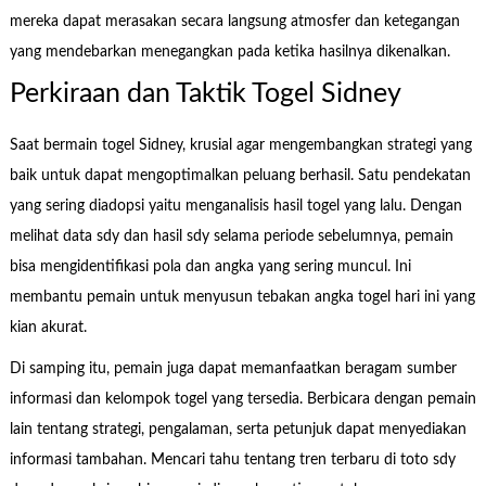
mereka dapat merasakan secara langsung atmosfer dan ketegangan
yang mendebarkan menegangkan pada ketika hasilnya dikenalkan.
Perkiraan dan Taktik Togel Sidney
Saat bermain togel Sidney, krusial agar mengembangkan strategi yang
baik untuk dapat mengoptimalkan peluang berhasil. Satu pendekatan
yang sering diadopsi yaitu menganalisis hasil togel yang lalu. Dengan
melihat data sdy dan hasil sdy selama periode sebelumnya, pemain
bisa mengidentifikasi pola dan angka yang sering muncul. Ini
membantu pemain untuk menyusun tebakan angka togel hari ini yang
kian akurat.
Di samping itu, pemain juga dapat memanfaatkan beragam sumber
informasi dan kelompok togel yang tersedia. Berbicara dengan pemain
lain tentang strategi, pengalaman, serta petunjuk dapat menyediakan
informasi tambahan. Mencari tahu tentang tren terbaru di toto sdy