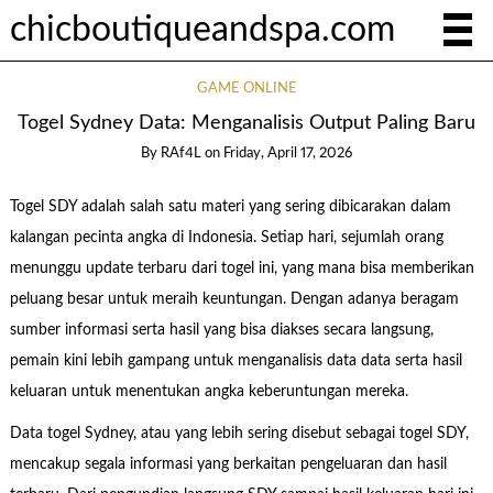
chicboutiqueandspa.com
GAME ONLINE
Togel Sydney Data: Menganalisis Output Paling Baru
By
RAf4L
on
Friday, April 17, 2026
Togel SDY adalah salah satu materi yang sering dibicarakan dalam
kalangan pecinta angka di Indonesia. Setiap hari, sejumlah orang
menunggu update terbaru dari togel ini, yang mana bisa memberikan
peluang besar untuk meraih keuntungan. Dengan adanya beragam
sumber informasi serta hasil yang bisa diakses secara langsung,
pemain kini lebih gampang untuk menganalisis data data serta hasil
keluaran untuk menentukan angka keberuntungan mereka.
Data togel Sydney, atau yang lebih sering disebut sebagai togel SDY,
mencakup segala informasi yang berkaitan pengeluaran dan hasil