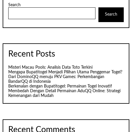
Search
Search
Recent Posts
Misteri Macau Pools: Analisis Data Toto Terkini
Mengapa Bupatitogel Menjadi Pilihan Utama Penggemar Togel?
Dari DominoQQ menuju PKV Games: Perkembangan
BandarQQ di Indonesia
Berkenalan dengan Bupatitogel: Permainan Togel Inovatif
Membedah Dengan Detail Permainan AduQQ Online: Strategi
Kemenangan dari Mudah
Recent Comments