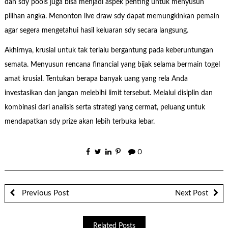
dan sdy pools juga bisa menjadi aspek penting untuk menyusun
pilihan angka. Menonton live draw sdy dapat memungkinkan pemain
agar segera mengetahui hasil keluaran sdy secara langsung.
Akhirnya, krusial untuk tak terlalu bergantung pada keberuntungan
semata. Menyusun rencana financial yang bijak selama bermain togel
amat krusial. Tentukan berapa banyak uang yang rela Anda
investasikan dan jangan melebihi limit tersebut. Melalui disiplin dan
kombinasi dari analisis serta strategi yang cermat, peluang untuk
mendapatkan sdy prize akan lebih terbuka lebar.
0
Previous Post
Next Post
Related Posts