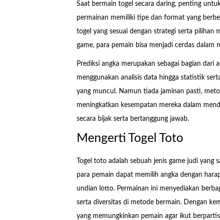
Saat bermain togel secara daring, penting unt
permainan memiliki tipe dan format yang berbed
togel yang sesuai dengan strategi serta pilih
game, para pemain bisa menjadi cerdas dalam
Prediksi angka merupakan sebagai bagian dari a
menggunakan analisis data hingga statistik se
yang muncul. Namun tiada jaminan pasti, meto
meningkatkan kesempatan mereka dalam menda
secara bijak serta bertanggung jawab.
Mengerti Togel Toto
Togel toto adalah sebuah jenis game judi yang 
para pemain dapat memilih angka dengan harap
undian lotto. Permainan ini menyediakan ber
serta diversitas di metode bermain. Dengan kemaj
yang memungkinkan pemain agar ikut berpartisi