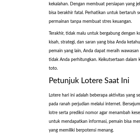
kekalahan. Dengan membuat persiapan yang jela
bisa berakhir fatal. Perhatikan untuk bertaru
permainan tanpa membuat stres keuangan.
Terakhir, tidak malu untuk bergabung dengan k
kisah, strategi, dan saran yang bisa Anda keta
pemain yang lain, Anda dapat meraih wawasan 
tidak Anda perhitungkan. Keikutsertaan dalam
toto.
Petunjuk Lotere Saat Ini
Lotere hari ini adalah beberapa aktivitas yang
pada ranah perjudian melalui internet. Berseju
lotre serta prediksi nomor agar menambah ke
untuk mendapatkan informasi, pemain bisa m
yang memiliki berpotensi menang.