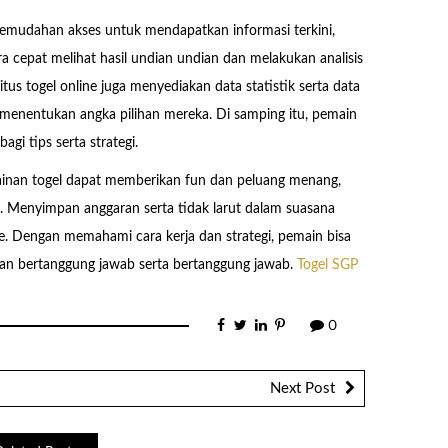
 kemudahan akses untuk mendapatkan informasi terkini,
ara cepat melihat hasil undian undian dan melakukan analisis
tus togel online juga menyediakan data statistik serta data
nentukan angka pilihan mereka. Di samping itu, pemain
agi tips serta strategi.
ainan togel dapat memberikan fun dan peluang menang,
. Menyimpan anggaran serta tidak larut dalam suasana
ne. Dengan memahami cara kerja dan strategi, pemain bisa
an bertanggung jawab serta bertanggung jawab.
Togel SGP
0
Next Post