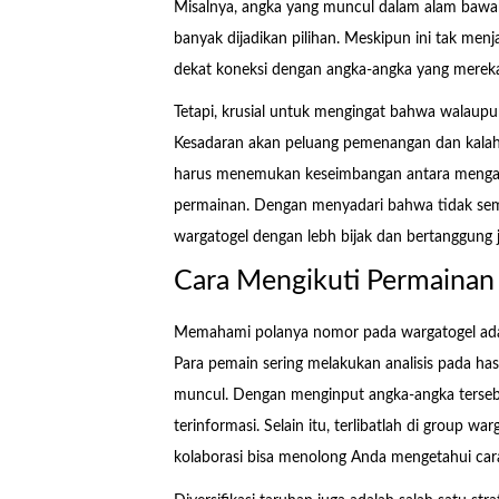
Misalnya, angka yang muncul dalam alam bawa
banyak dijadikan pilihan. Meskipun ini tak me
dekat koneksi dengan angka-angka yang mereka 
Tetapi, krusial untuk mengingat bahwa walaupun 
Kesadaran akan peluang pemenangan dan kalah 
harus menemukan keseimbangan antara mengan
permainan. Dengan menyadari bahwa tidak sem
wargatogel dengan lebh bijak dan bertanggung 
Cara Mengikuti Permainan
Memahami polanya nomor pada wargatogel ada
Para pemain sering melakukan analisis pada h
muncul. Dengan menginput angka-angka tersebu
terinformasi. Selain itu, terlibatlah di group wa
kolaborasi bisa menolong Anda mengetahui cara 