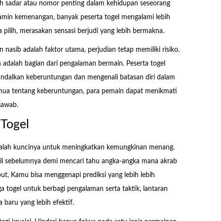
h sadar atau nomor penting dalam kehidupan seseorang
njamin kemenangan, banyak peserta togel mengalami lebih
pilih, merasakan sensasi berjudi yang lebih bermakna.
nasib adalah faktor utama, perjudian tetap memiliki risiko.
adalah bagian dari pengalaman bermain. Peserta togel
dalkan keberuntungan dan mengenali batasan diri dalam
ua tentang keberuntungan, para pemain dapat menikmati
jawab.
 Togel
lah kuncinya untuk meningkatkan kemungkinan menang.
asil sebelumnya demi mencari tahu angka-angka mana akrab
t, Kamu bisa menggenapi prediksi yang lebih lebih
rga togel untuk berbagi pengalaman serta taktik, lantaran
baru yang lebih efektif.