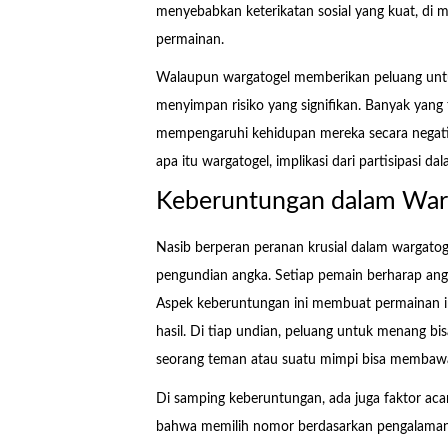
menyebabkan keterikatan sosial yang kuat, di m
permainan.
Walaupun wargatogel memberikan peluang untuk
menyimpan risiko yang signifikan. Banyak yang 
mempengaruhi kehidupan mereka secara negati
apa itu wargatogel, implikasi dari partisipasi 
Keberuntungan dalam War
Nasib berperan peranan krusial dalam wargato
pengundian angka. Setiap pemain berharap angk
Aspek keberuntungan ini membuat permainan in
hasil. Di tiap undian, peluang untuk menang b
seorang teman atau suatu mimpi bisa membawa 
Di samping keberuntungan, ada juga faktor aca
bahwa memilih nomor berdasarkan pengalaman a