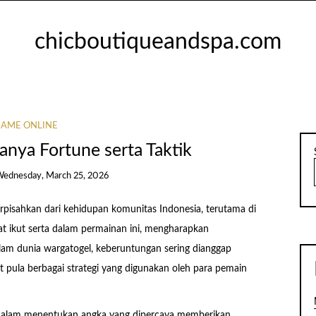
chicboutiqueandspa.com
AME ONLINE
anya Fortune serta Taktik
ednesday, March 25, 2026
rpisahkan dari kehidupan komunitas Indonesia, terutama di
at ikut serta dalam permainan ini, mengharapkan
am dunia wargatogel, keberuntungan sering dianggap
pat pula berbagai strategi yang digunakan oleh para pemain
ri dalam menentukan angka yang dipercaya memberikan