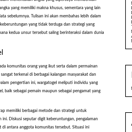
ngka yang memiliki makna khusus, sementara yang lain
data sebelumnya. Tulisan ini akan membahas lebih dalam
 keberuntungan yang tidak terduga dan strategi yang
ana kedua unsur tersebut saling berinteraksi dalam dunia
l
ada komunitas orang yang ikut serta dalam permainan
 sangat terkenal di berbagai kalangan masyarakat dan
Dalam pengertian ini, wargatogel meliputi individu yang
ogel, baik sebagai pemain maupun sebagai pengamat yang
erap memiliki berbagai metode dan strategi untuk
ini. Diskusi seputar digit keberuntungan, pengalaman
 di antara anggota komunitas tersebut. Situasi ini