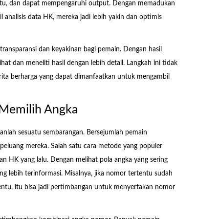
entu, dan dapat mempengaruhi output. Dengan memadukan
l analisis data HK, mereka jadi lebih yakin dan optimis
transparansi dan keyakinan bagi pemain. Dengan hasil
at dan meneliti hasil dengan lebih detail. Langkah ini tidak
rita berharga yang dapat dimanfaatkan untuk mengambil
 Memilih Angka
nlah sesuatu sembarangan. Bersejumlah pemain
eluang mereka. Salah satu cara metode yang populer
n HK yang lalu. Dengan melihat pola angka yang sering
 lebih terinformasi. Misalnya, jika nomor tertentu sudah
entu, itu bisa jadi pertimbangan untuk menyertakan nomor