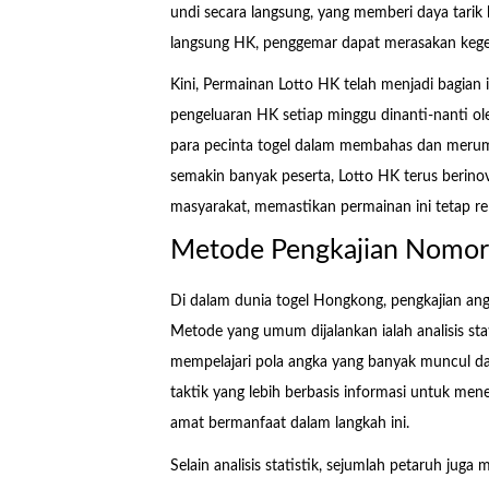
undi secara langsung, yang memberi daya tari
langsung HK, penggemar dapat merasakan kegem
Kini, Permainan Lotto HK telah menjadi bagian
pengeluaran HK setiap minggu dinanti-nanti ol
para pecinta togel dalam membahas dan merum
semakin banyak peserta, Lotto HK terus berin
masyarakat, memastikan permainan ini tetap rel
Metode Pengkajian Nomor
Di dalam dunia togel Hongkong, pengkajian an
Metode yang umum dijalankan ialah analisis st
mempelajari pola angka yang banyak muncul da
taktik yang lebih berbasis informasi untuk me
amat bermanfaat dalam langkah ini.
Selain analisis statistik, sejumlah petaruh ju