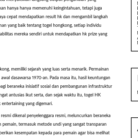
bukan hanya hanya memenuhi keingintahuan, tetapi juga
ya cepat mendapatkan result hk dan mengambil langkah
n yang baik tentang togel hongkong, setiap individu
bilitas mereka sendiri untuk mendapatkan hk prize yang
kong, memiliki sejarah yang luas serta menarik. Permainan
 awal dasawarsa 1970-an. Pada masa itu, hasil keuntungan
gi beraneka inisiatif sosial dan pembangunan infrastruktur
at antusias ikut serta, dan sejak waktu itu, togel HK
entertaining yang digemari.
 resmi dikenal penyelenggara resmi, meluncurkan beraneka
n pemain, termasuk metode undi yang sangat transparan
berikan kesempatan kepada para pemain agar bisa melihat