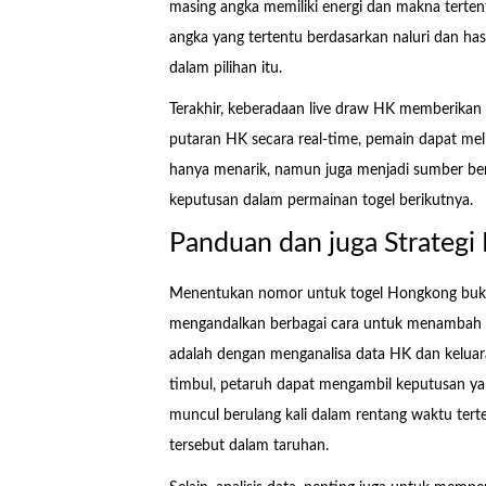
masing angka memiliki energi dan makna tert
angka yang tertentu berdasarkan naluri dan hasi
dalam pilihan itu.
Terakhir, keberadaan live draw HK memberikan 
putaran HK secara real-time, pemain dapat melih
hanya menarik, namun juga menjadi sumber be
keputusan dalam permainan togel berikutnya.
Panduan dan juga Strategi
Menentukan nomor untuk togel Hongkong buka
mengandalkan berbagai cara untuk menambah p
adalah dengan menganalisa data HK dan keluara
timbul, petaruh dapat mengambil keputusan yang
muncul berulang kali dalam rentang waktu tert
tersebut dalam taruhan.