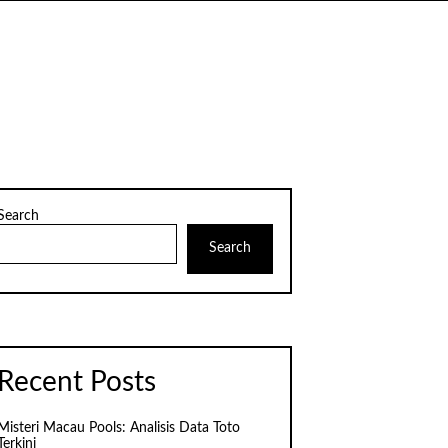
Search
Search
Recent Posts
Misteri Macau Pools: Analisis Data Toto
Terkini