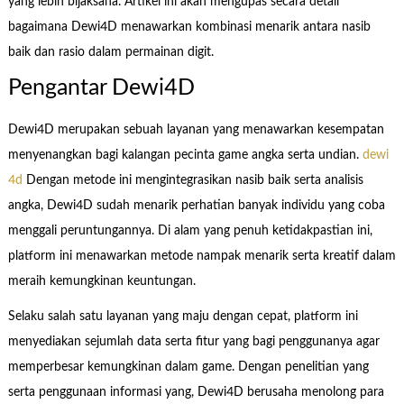
yang lebih bijaksana. Artikel ini akan mengupas secara detail
bagaimana Dewi4D menawarkan kombinasi menarik antara nasib
baik dan rasio dalam permainan digit.
Pengantar Dewi4D
Dewi4D merupakan sebuah layanan yang menawarkan kesempatan
menyenangkan bagi kalangan pecinta game angka serta undian.
dewi
4d
Dengan metode ini mengintegrasikan nasib baik serta analisis
angka, Dewi4D sudah menarik perhatian banyak individu yang coba
menggali peruntungannya. Di alam yang penuh ketidakpastian ini,
platform ini menawarkan metode nampak menarik serta kreatif dalam
meraih kemungkinan keuntungan.
Selaku salah satu layanan yang maju dengan cepat, platform ini
menyediakan sejumlah data serta fitur yang bagi penggunanya agar
memperbesar kemungkinan dalam game. Dengan penelitian yang
serta penggunaan informasi yang, Dewi4D berusaha menolong para