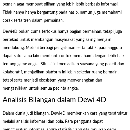
pemain agar membuat pilihan yang lebih lebih berbasis informasi.
Tidak hanya hanya bergantung pada nasib, namun juga memahami
corak serta tren dalam permainan.
Dewi4D bukan cuma terfokus hanya bagian permainan, tetapi juga
bertekad untuk membangun masyarakat yang saling menjalin
mendukung. Melalui berbagi pengalaman serta taktik, para anggota
dapat satu sama lain membantu untuk memahami dengan lebih baik
tentang game angka. Situasi ini menjadikan suasana yang positif dan
kolaboratif, menjadikan platform ini lebih sekedar ruang bermain,
tetapi serta menjadi ekosistem yang menyenangkan dan
mengasyikkan untuk semua pecinta angka.
Analisis Bilangan dalam Dewi 4D
Dalam dunia judi bilangan, Dewi4D memberikan cara yang terstruktur
melalui analisis informasi dan pola. Para pengguna dapat
menggunakan informasi angka statistik yang dikumpulkan demi