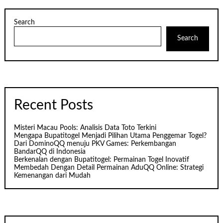
Search
Search
Recent Posts
Misteri Macau Pools: Analisis Data Toto Terkini
Mengapa Bupatitogel Menjadi Pilihan Utama Penggemar Togel?
Dari DominoQQ menuju PKV Games: Perkembangan
BandarQQ di Indonesia
Berkenalan dengan Bupatitogel: Permainan Togel Inovatif
Membedah Dengan Detail Permainan AduQQ Online: Strategi
Kemenangan dari Mudah