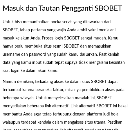
Masuk dan Tautan Pengganti SBOBET
Untuk bisa memanfaatkan aneka servis yang ditawarkan dari
SBOBET, tahap pertama yang wajib Anda ambil yakni menjalani
masuk ke akun Anda. Proses login SBOBET sangat mudah. Kamu
hanya perlu membuka situs resmi SBOBET dan memasukkan
username dan password yang sudah kamu daftarkan. Pastikanlah
data yang kamu input sudah tepat supaya tidak mengalami kesulitan
saat login ke dalam akun kamu.
Namun demikian, terkadang akses ke dalam situs SBOBET dapat
terhambat karena beraneka faktor, misalnya pemblokiran akses pada
beberapa wilayah. Untuk menyelesaikan masalah ini, SBOBET
menyediakan beberapa link alternatif. Link alternatif SBOBET ini bakal
membantu Anda agar tetap terhubung dengan platform judi bola
walaupun terdapat kendala dalam mengakses situs utama. Pastikan