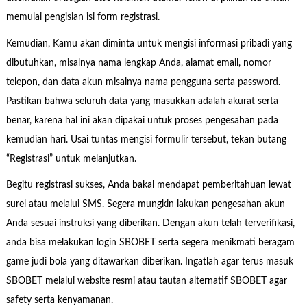
memulai pengisian isi form registrasi.
Kemudian, Kamu akan diminta untuk mengisi informasi pribadi yang
dibutuhkan, misalnya nama lengkap Anda, alamat email, nomor
telepon, dan data akun misalnya nama pengguna serta password.
Pastikan bahwa seluruh data yang masukkan adalah akurat serta
benar, karena hal ini akan dipakai untuk proses pengesahan pada
kemudian hari. Usai tuntas mengisi formulir tersebut, tekan butang
“Registrasi” untuk melanjutkan.
Begitu registrasi sukses, Anda bakal mendapat pemberitahuan lewat
surel atau melalui SMS. Segera mungkin lakukan pengesahan akun
Anda sesuai instruksi yang diberikan. Dengan akun telah terverifikasi,
anda bisa melakukan login SBOBET serta segera menikmati beragam
game judi bola yang ditawarkan diberikan. Ingatlah agar terus masuk
SBOBET melalui website resmi atau tautan alternatif SBOBET agar
safety serta kenyamanan.