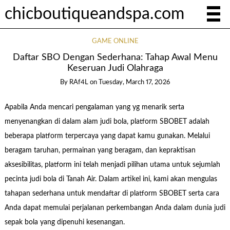
chicboutiqueandspa.com
GAME ONLINE
Daftar SBO Dengan Sederhana: Tahap Awal Menu
Keseruan Judi Olahraga
By
RAf4L
on
Tuesday, March 17, 2026
Apabila Anda mencari pengalaman yang yg menarik serta
menyenangkan di dalam alam judi bola, platform SBOBET adalah
beberapa platform terpercaya yang dapat kamu gunakan. Melalui
beragam taruhan, permainan yang beragam, dan kepraktisan
aksesibilitas, platform ini telah menjadi pilihan utama untuk sejumlah
pecinta judi bola di Tanah Air. Dalam artikel ini, kami akan mengulas
tahapan sederhana untuk mendaftar di platform SBOBET serta cara
Anda dapat memulai perjalanan perkembangan Anda dalam dunia judi
sepak bola yang dipenuhi kesenangan.