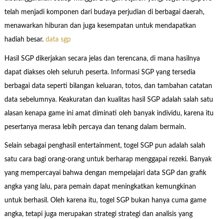
telah menjadi komponen dari budaya perjudian di berbagai daerah,
menawarkan hiburan dan juga kesempatan untuk mendapatkan
hadiah besar.
data sgp
Hasil SGP dikerjakan secara jelas dan terencana, di mana hasilnya
dapat diakses oleh seluruh peserta. Informasi SGP yang tersedia
berbagai data seperti bilangan keluaran, totos, dan tambahan catatan
data sebelumnya. Keakuratan dan kualitas hasil SGP adalah salah satu
alasan kenapa game ini amat diminati oleh banyak individu, karena itu
pesertanya merasa lebih percaya dan tenang dalam bermain.
Selain sebagai penghasil entertainment, togel SGP pun adalah salah
satu cara bagi orang-orang untuk berharap menggapai rezeki. Banyak
yang mempercayai bahwa dengan mempelajari data SGP dan grafik
angka yang lalu, para pemain dapat meningkatkan kemungkinan
untuk berhasil. Oleh karena itu, togel SGP bukan hanya cuma game
angka, tetapi juga merupakan strategi strategi dan analisis yang