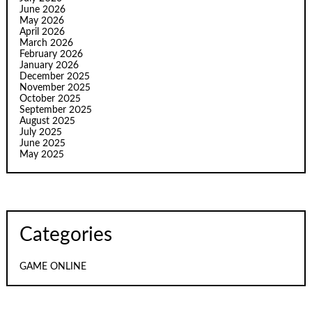
June 2026
May 2026
April 2026
March 2026
February 2026
January 2026
December 2025
November 2025
October 2025
September 2025
August 2025
July 2025
June 2025
May 2025
Categories
GAME ONLINE