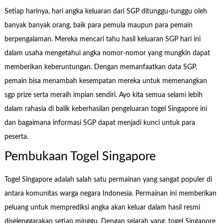
Setiap harinya, hari angka keluaran dari SGP ditunggu-tunggu oleh
banyak banyak orang, baik para pemula maupun para pemain
berpengalaman. Mereka mencari tahu hasil keluaran SGP hari ini
dalam usaha mengetahui angka nomor-nomor yang mungkin dapat
memberikan keberuntungan. Dengan memanfaatkan data SGP,
pemain bisa menambah kesempatan mereka untuk memenangkan
sgp prize serta meraih impian sendiri. Ayo kita semua selami lebih
dalam rahasia di balik keberhasilan pengeluaran togel Singapore ini
dan bagaimana informasi SGP dapat menjadi kunci untuk para
peserta.
Pembukaan Togel Singapore
Togel Singapore adalah salah satu permainan yang sangat populer di
antara komunitas warga negara Indonesia. Permainan ini memberikan
peluang untuk memprediksi angka akan keluar dalam hasil resmi
diselenggarakan setiap minggu. Dengan sejarah yang, togel Singapore