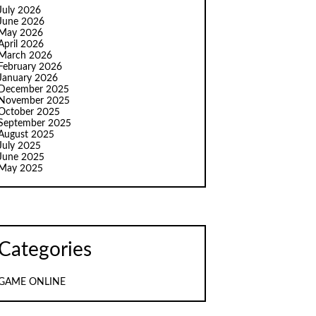
July 2026
June 2026
May 2026
April 2026
March 2026
February 2026
January 2026
December 2025
November 2025
October 2025
September 2025
August 2025
July 2025
June 2025
May 2025
Categories
GAME ONLINE