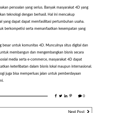
rupakan persoalan yang serius. Banyak masyarakat 4D yang
n teknologi dengan berhasil. Hal ini mencakup
tal yang dapat dapat memfasilitasi pertumbuhan usaha.
untuk berkompetisi serta memanfaatkan kesempatan yang
g besar untuk komunitas 4D. Munculnya situs digital dan
 untuk membangun dan mengembangkan bisnis secara
osial media serta e-commerce, masyarakat 4D dapat
atkan keterlibatan dalam bisnis lokal maupun internasional.
nologi juga bisa memperluas jalan untuk pemberdayaan
ni.
0
Next Post