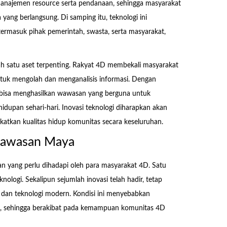
manajemen resource serta pendanaan, sehingga masyarakat
 yang berlangsung. Di samping itu, teknologi ini
 termasuk pihak pemerintah, swasta, serta masyarakat,
alah satu aset terpenting. Rakyat 4D membekali masyarakat
tuk mengolah dan menganalisis informasi. Dengan
t bisa menghasilkan wawasan yang berguna untuk
dupan sehari-hari. Inovasi teknologi diharapkan akan
kan kualitas hidup komunitas secara keseluruhan.
 Kawasan Maya
n yang perlu dihadapi oleh para masyarakat 4D. Satu
logi. Sekalipun sejumlah inovasi telah hadir, tetap
t dan teknologi modern. Kondisi ini menyebabkan
al, sehingga berakibat pada kemampuan komunitas 4D