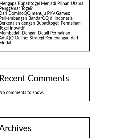
Mengapa Bupatitogel Menjadi Pilihan Utama
Penggemar Togel?
Dari DominoQQ menuju PKV Games:
Perkembangan BandarQQ di Indonesia
Berkenalan dengan Bupatitogel: Permainan
Togel Inovatif
Membedah Dengan Detail Permainan
AduQQ Online: Strategi Kemenangan dari
Mudah
Recent Comments
No comments to show.
Archives