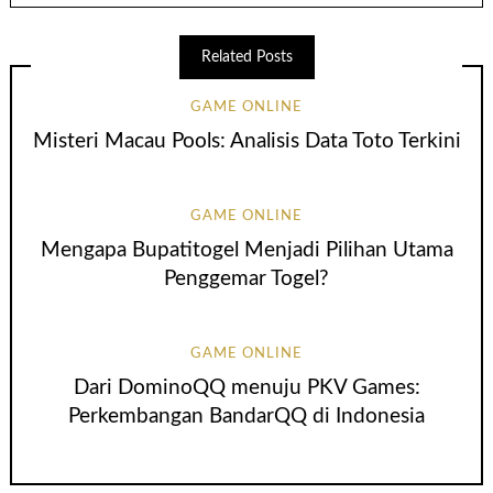
Related Posts
GAME ONLINE
Misteri Macau Pools: Analisis Data Toto Terkini
GAME ONLINE
Mengapa Bupatitogel Menjadi Pilihan Utama
Penggemar Togel?
GAME ONLINE
Dari DominoQQ menuju PKV Games:
Perkembangan BandarQQ di Indonesia