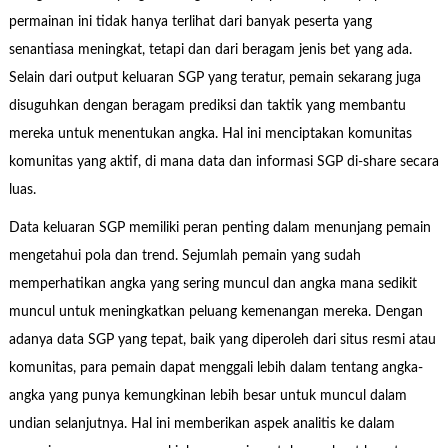
permainan ini tidak hanya terlihat dari banyak peserta yang
senantiasa meningkat, tetapi dan dari beragam jenis bet yang ada.
Selain dari output keluaran SGP yang teratur, pemain sekarang juga
disuguhkan dengan beragam prediksi dan taktik yang membantu
mereka untuk menentukan angka. Hal ini menciptakan komunitas
komunitas yang aktif, di mana data dan informasi SGP di-share secara
luas.
Data keluaran SGP memiliki peran penting dalam menunjang pemain
mengetahui pola dan trend. Sejumlah pemain yang sudah
memperhatikan angka yang sering muncul dan angka mana sedikit
muncul untuk meningkatkan peluang kemenangan mereka. Dengan
adanya data SGP yang tepat, baik yang diperoleh dari situs resmi atau
komunitas, para pemain dapat menggali lebih dalam tentang angka-
angka yang punya kemungkinan lebih besar untuk muncul dalam
undian selanjutnya. Hal ini memberikan aspek analitis ke dalam