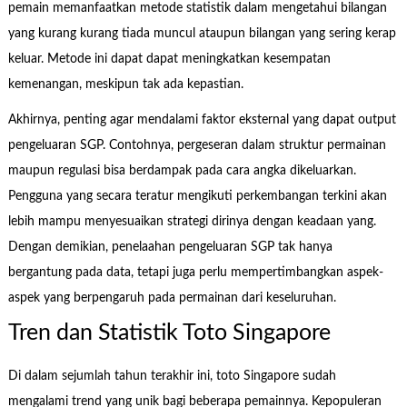
pemain memanfaatkan metode statistik dalam mengetahui bilangan
yang kurang kurang tiada muncul ataupun bilangan yang sering kerap
keluar. Metode ini dapat dapat meningkatkan kesempatan
kemenangan, meskipun tak ada kepastian.
Akhirnya, penting agar mendalami faktor eksternal yang dapat output
pengeluaran SGP. Contohnya, pergeseran dalam struktur permainan
maupun regulasi bisa berdampak pada cara angka dikeluarkan.
Pengguna yang secara teratur mengikuti perkembangan terkini akan
lebih mampu menyesuaikan strategi dirinya dengan keadaan yang.
Dengan demikian, penelaahan pengeluaran SGP tak hanya
bergantung pada data, tetapi juga perlu mempertimbangkan aspek-
aspek yang berpengaruh pada permainan dari keseluruhan.
Tren dan Statistik Toto Singapore
Di dalam sejumlah tahun terakhir ini, toto Singapore sudah
mengalami trend yang unik bagi beberapa pemainnya. Kepopuleran