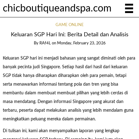
chicboutiqueandspa.com
GAME ONLINE
Keluaran SGP Hari Ini: Berita Detail dan Analisis
By
RAf4L
on
Monday, February 23, 2026
Keluaran SGP hari ini menjadi bahasan yang sangat diminati oleh para
banyak pecinta judi Singapore. Setiap hasil dari hasil dari keluaran
SGP tidak hanya diharapkan diharapkan oleh para pemain, tetapi
serta menawarkan informasi tentang pola dan tren yang bisa
membantu dalam membuat membuat pilihan yang lebih cerdas di
masa mendatang. Dengan informasi Singapore yang akurat dan
terbaru, peserta dapat melakukan analisis yang lebih mendalam guna
meningkatkan peluang mereka dalam permainan.
Di tulisan ini, kami akan menyampaikan laporan yang lengkap