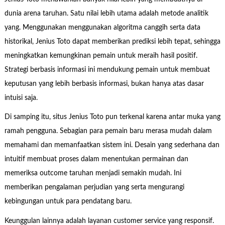
dunia arena taruhan. Satu nilai lebih utama adalah metode analitik
yang. Menggunakan menggunakan algoritma canggih serta data
historikal, Jenius Toto dapat memberikan prediksi lebih tepat, sehingga
meningkatkan kemungkinan pemain untuk meraih hasil positif.
Strategi berbasis informasi ini mendukung pemain untuk membuat
keputusan yang lebih berbasis informasi, bukan hanya atas dasar
intuisi saja.
Di samping itu, situs Jenius Toto pun terkenal karena antar muka yang
ramah pengguna. Sebagian para pemain baru merasa mudah dalam
memahami dan memanfaatkan sistem ini. Desain yang sederhana dan
intuitif membuat proses dalam menentukan permainan dan
memeriksa outcome taruhan menjadi semakin mudah. Ini
memberikan pengalaman perjudian yang serta mengurangi
kebingungan untuk para pendatang baru.
Keunggulan lainnya adalah layanan customer service yang responsif.