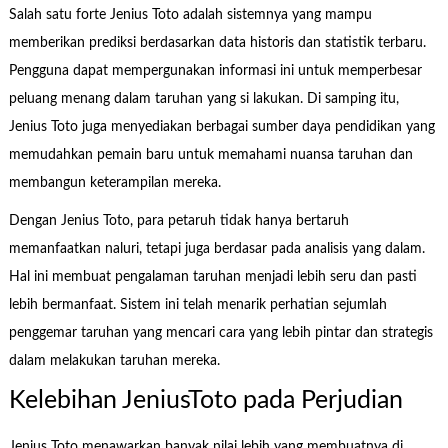
Salah satu forte Jenius Toto adalah sistemnya yang mampu
memberikan prediksi berdasarkan data historis dan statistik terbaru.
Pengguna dapat mempergunakan informasi ini untuk memperbesar
peluang menang dalam taruhan yang si lakukan. Di samping itu,
Jenius Toto juga menyediakan berbagai sumber daya pendidikan yang
memudahkan pemain baru untuk memahami nuansa taruhan dan
membangun keterampilan mereka.
Dengan Jenius Toto, para petaruh tidak hanya bertaruh
memanfaatkan naluri, tetapi juga berdasar pada analisis yang dalam.
Hal ini membuat pengalaman taruhan menjadi lebih seru dan pasti
lebih bermanfaat. Sistem ini telah menarik perhatian sejumlah
penggemar taruhan yang mencari cara yang lebih pintar dan strategis
dalam melakukan taruhan mereka.
Kelebihan JeniusToto pada Perjudian
Jenius Toto menawarkan banyak nilai lebih yang membuatnya di