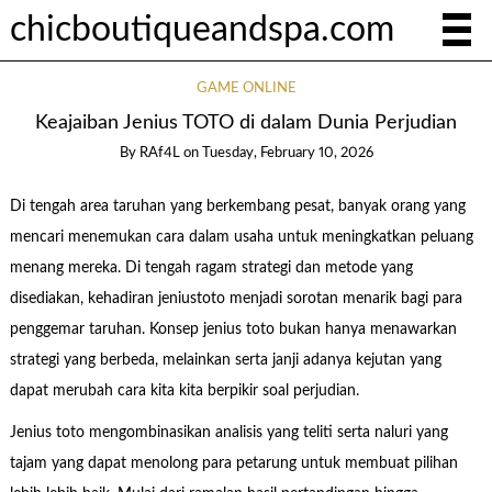
chicboutiqueandspa.com
GAME ONLINE
Keajaiban Jenius TOTO di dalam Dunia Perjudian
By
RAf4L
on
Tuesday, February 10, 2026
Di tengah area taruhan yang berkembang pesat, banyak orang yang
mencari menemukan cara dalam usaha untuk meningkatkan peluang
menang mereka. Di tengah ragam strategi dan metode yang
disediakan, kehadiran jeniustoto menjadi sorotan menarik bagi para
penggemar taruhan. Konsep jenius toto bukan hanya menawarkan
strategi yang berbeda, melainkan serta janji adanya kejutan yang
dapat merubah cara kita kita berpikir soal perjudian.
Jenius toto mengombinasikan analisis yang teliti serta naluri yang
tajam yang dapat menolong para petarung untuk membuat pilihan