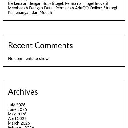
Berkenalan dengan Bupatitogel: Permainan Togel Inovatif
Membedah Dengan Detail Permainan AduQQ Online: Strategi
Kemenangan dari Mudah
Recent Comments
No comments to show.
Archives
July 2026
June 2026
May 2026
April 2026
March 2026
February 2026