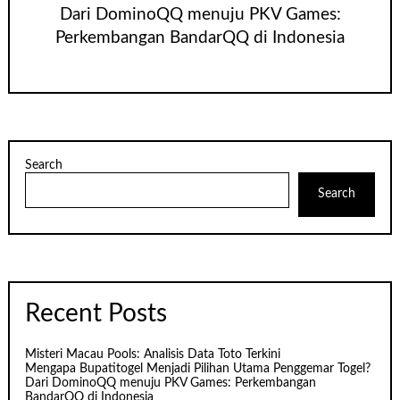
Dari DominoQQ menuju PKV Games:
Perkembangan BandarQQ di Indonesia
Search
Search
Recent Posts
Misteri Macau Pools: Analisis Data Toto Terkini
Mengapa Bupatitogel Menjadi Pilihan Utama Penggemar Togel?
Dari DominoQQ menuju PKV Games: Perkembangan
BandarQQ di Indonesia