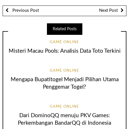
Previous Post
Next Post
Related Posts
GAME ONLINE
Misteri Macau Pools: Analisis Data Toto Terkini
GAME ONLINE
Mengapa Bupatitogel Menjadi Pilihan Utama
Penggemar Togel?
GAME ONLINE
Dari DominoQQ menuju PKV Games:
Perkembangan BandarQQ di Indonesia