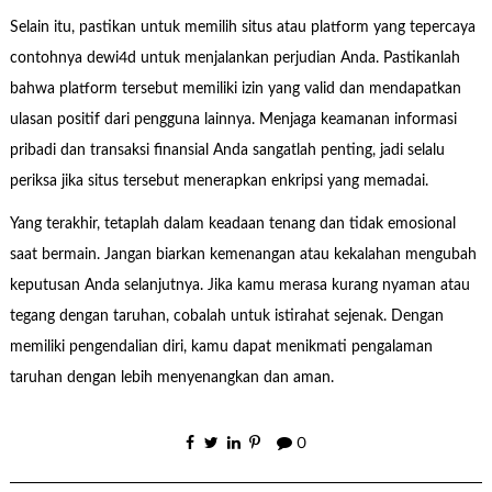
Selain itu, pastikan untuk memilih situs atau platform yang tepercaya
contohnya dewi4d untuk menjalankan perjudian Anda. Pastikanlah
bahwa platform tersebut memiliki izin yang valid dan mendapatkan
ulasan positif dari pengguna lainnya. Menjaga keamanan informasi
pribadi dan transaksi finansial Anda sangatlah penting, jadi selalu
periksa jika situs tersebut menerapkan enkripsi yang memadai.
Yang terakhir, tetaplah dalam keadaan tenang dan tidak emosional
saat bermain. Jangan biarkan kemenangan atau kekalahan mengubah
keputusan Anda selanjutnya. Jika kamu merasa kurang nyaman atau
tegang dengan taruhan, cobalah untuk istirahat sejenak. Dengan
memiliki pengendalian diri, kamu dapat menikmati pengalaman
taruhan dengan lebih menyenangkan dan aman.
0