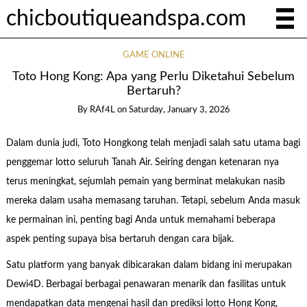
chicboutiqueandspa.com
GAME ONLINE
Toto Hong Kong: Apa yang Perlu Diketahui Sebelum
Bertaruh?
By
RAf4L
on
Saturday, January 3, 2026
Dalam dunia judi, Toto Hongkong telah menjadi salah satu utama bagi
penggemar lotto seluruh Tanah Air. Seiring dengan ketenaran nya
terus meningkat, sejumlah pemain yang berminat melakukan nasib
mereka dalam usaha memasang taruhan. Tetapi, sebelum Anda masuk
ke permainan ini, penting bagi Anda untuk memahami beberapa
aspek penting supaya bisa bertaruh dengan cara bijak.
Satu platform yang banyak dibicarakan dalam bidang ini merupakan
Dewi4D. Berbagai berbagai penawaran menarik dan fasilitas untuk
mendapatkan data mengenai hasil dan prediksi lotto Hong Kong,