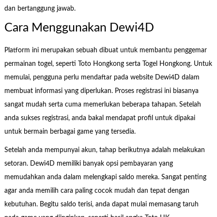
dan bertanggung jawab.
Cara Menggunakan Dewi4D
Platform ini merupakan sebuah dibuat untuk membantu penggemar
permainan togel, seperti Toto Hongkong serta Togel Hongkong. Untuk
memulai, pengguna perlu mendaftar pada website Dewi4D dalam
membuat informasi yang diperlukan. Proses registrasi ini biasanya
sangat mudah serta cuma memerlukan beberapa tahapan. Setelah
anda sukses registrasi, anda bakal mendapat profil untuk dipakai
untuk bermain berbagai game yang tersedia.
Setelah anda mempunyai akun, tahap berikutnya adalah melakukan
setoran. Dewi4D memiliki banyak opsi pembayaran yang
memudahkan anda dalam melengkapi saldo mereka. Sangat penting
agar anda memilih cara paling cocok mudah dan tepat dengan
kebutuhan. Begitu saldo terisi, anda dapat mulai memasang taruh