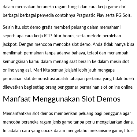
dalam merasakan beraneka ragam fungsi dan cara kerja game dari
berbagai berbagai penyedia contohnya Pragmatic Play serta PG Soft.
Selain itu, slot demo gratis memberi peluang dalam memahami
seperti apa cara kerja RTP, fitur bonus, serta metode perolehan
jackpot. Dengan mencoba mencoba slot demo, Anda tidak hanya bisa
menikmati permainan tanpa adanya bahaya, tetapi dan menambah
kemungkinan kamu dalam menang saat beralih ke dalam mesin slot
online yang asli. Mari kita semua jelajahi lebih jauh mengapa
permainan slot demonstrasi adalah tahapan pertama yang tidak boleh
dilewatkan bagi setiap orang penggemar permainan slot online online.
Manfaat Menggunakan Slot Demos
Memanfaatkan slot demos memberikan peluang bagi pengguna agar
mencoba beraneka ragam jenis game tanpa perlu mengeluarkan dana.
Ini adalah cara yang cocok dalam mengetahui mekanisme game, fitur-