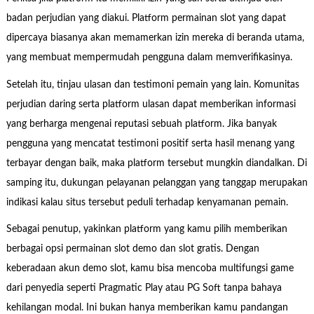
badan perjudian yang diakui. Platform permainan slot yang dapat
dipercaya biasanya akan memamerkan izin mereka di beranda utama,
yang membuat mempermudah pengguna dalam memverifikasinya.
Setelah itu, tinjau ulasan dan testimoni pemain yang lain. Komunitas
perjudian daring serta platform ulasan dapat memberikan informasi
yang berharga mengenai reputasi sebuah platform. Jika banyak
pengguna yang mencatat testimoni positif serta hasil menang yang
terbayar dengan baik, maka platform tersebut mungkin diandalkan. Di
samping itu, dukungan pelayanan pelanggan yang tanggap merupakan
indikasi kalau situs tersebut peduli terhadap kenyamanan pemain.
Sebagai penutup, yakinkan platform yang kamu pilih memberikan
berbagai opsi permainan slot demo dan slot gratis. Dengan
keberadaan akun demo slot, kamu bisa mencoba multifungsi game
dari penyedia seperti Pragmatic Play atau PG Soft tanpa bahaya
kehilangan modal. Ini bukan hanya memberikan kamu pandangan