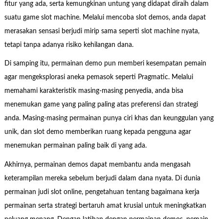
fitur yang ada, serta kemungkinan untung yang didapat diraih dalam
suatu game slot machine. Melalui mencoba slot demos, anda dapat
merasakan sensasi berjudi mirip sama seperti slot machine nyata,
tetapi tanpa adanya risiko kehilangan dana.
Di samping itu, permainan demo pun memberi kesempatan pemain
agar mengeksplorasi aneka pemasok seperti Pragmatic. Melalui
memahami karakteristik masing-masing penyedia, anda bisa
menemukan game yang paling paling atas preferensi dan strategi
anda. Masing-masing permainan punya ciri khas dan keunggulan yang
unik, dan slot demo memberikan ruang kepada pengguna agar
menemukan permainan paling baik di yang ada.
Akhirnya, permainan demos dapat membantu anda mengasah
keterampilan mereka sebelum berjudi dalam dana nyata. Di dunia
permainan judi slot online, pengetahuan tentang bagaimana kerja
permainan serta strategi bertaruh amat krusial untuk meningkatkan