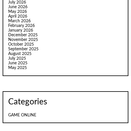
July 2026
June 2026
May 2026
April 2026
March 2026
February 2026
January 2026
December 2025
November 2025
October 2025
September 2025
August 2025
July 2025
June 2025
May 2025
Categories
GAME ONLINE