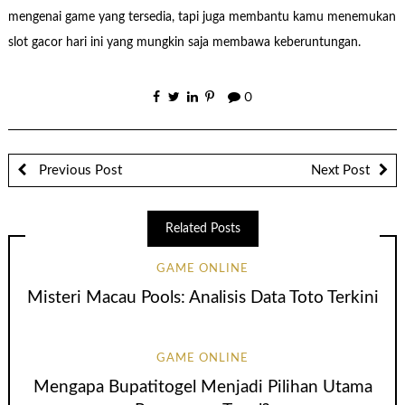
mengenai game yang tersedia, tapi juga membantu kamu menemukan
slot gacor hari ini yang mungkin saja membawa keberuntungan.
0
Previous Post
Next Post
Related Posts
GAME ONLINE
Misteri Macau Pools: Analisis Data Toto Terkini
GAME ONLINE
Mengapa Bupatitogel Menjadi Pilihan Utama