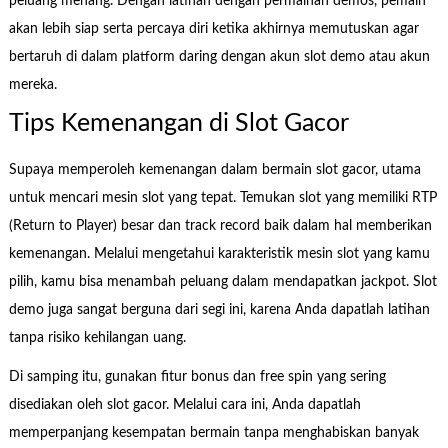
peluang menang. Dengan latihan dengan permainan demos, pemain
akan lebih siap serta percaya diri ketika akhirnya memutuskan agar
bertaruh di dalam platform daring dengan akun slot demo atau akun
mereka.
Tips Kemenangan di Slot Gacor
Supaya memperoleh kemenangan dalam bermain slot gacor, utama
untuk mencari mesin slot yang tepat. Temukan slot yang memiliki RTP
(Return to Player) besar dan track record baik dalam hal memberikan
kemenangan. Melalui mengetahui karakteristik mesin slot yang kamu
pilih, kamu bisa menambah peluang dalam mendapatkan jackpot. Slot
demo juga sangat berguna dari segi ini, karena Anda dapatlah latihan
tanpa risiko kehilangan uang.
Di samping itu, gunakan fitur bonus dan free spin yang sering
disediakan oleh slot gacor. Melalui cara ini, Anda dapatlah
memperpanjang kesempatan bermain tanpa menghabiskan banyak