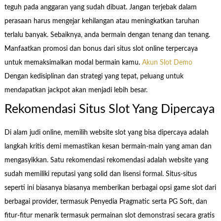
teguh pada anggaran yang sudah dibuat. Jangan terjebak dalam
perasaan harus mengejar kehilangan atau meningkatkan taruhan
terlalu banyak. Sebaiknya, anda bermain dengan tenang dan tenang.
Manfaatkan promosi dan bonus dari situs slot online terpercaya
untuk memaksimalkan modal bermain kamu.
Akun Slot Demo
Dengan kedisiplinan dan strategi yang tepat, peluang untuk
mendapatkan jackpot akan menjadi lebih besar.
Rekomendasi Situs Slot Yang Dipercaya
Di alam judi online, memilih website slot yang bisa dipercaya adalah
langkah kritis demi memastikan kesan bermain-main yang aman dan
mengasyikkan. Satu rekomendasi rekomendasi adalah website yang
sudah memiliki reputasi yang solid dan lisensi formal. Situs-situs
seperti ini biasanya biasanya memberikan berbagai opsi game slot dari
berbagai provider, termasuk Penyedia Pragmatic serta PG Soft, dan
fitur-fitur menarik termasuk permainan slot demonstrasi secara gratis