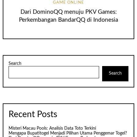
GAME ONLINE
Dari DominoQQ menuju PKV Games:
Perkembangan BandarQQ di Indonesia
Search
Search
Recent Posts
Misteri Macau Pools: Analisis Data Toto Terkini
Mengapa Bupatitogel Menjadi Pilihan Utama Penggemar Togel?