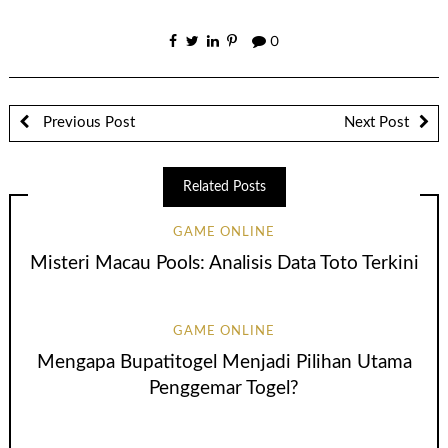
0
Previous Post
Next Post
Related Posts
GAME ONLINE
Misteri Macau Pools: Analisis Data Toto Terkini
GAME ONLINE
Mengapa Bupatitogel Menjadi Pilihan Utama
Penggemar Togel?