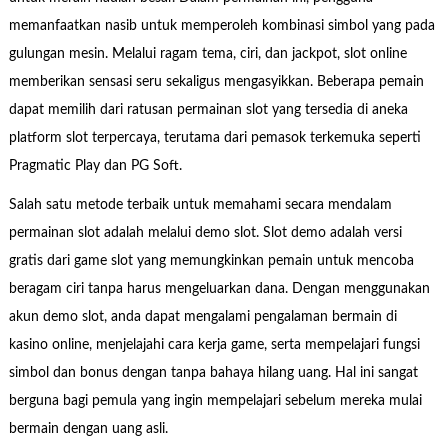
memanfaatkan nasib untuk memperoleh kombinasi simbol yang pada
gulungan mesin. Melalui ragam tema, ciri, dan jackpot, slot online
memberikan sensasi seru sekaligus mengasyikkan. Beberapa pemain
dapat memilih dari ratusan permainan slot yang tersedia di aneka
platform slot terpercaya, terutama dari pemasok terkemuka seperti
Pragmatic Play dan PG Soft.
Salah satu metode terbaik untuk memahami secara mendalam
permainan slot adalah melalui demo slot. Slot demo adalah versi
gratis dari game slot yang memungkinkan pemain untuk mencoba
beragam ciri tanpa harus mengeluarkan dana. Dengan menggunakan
akun demo slot, anda dapat mengalami pengalaman bermain di
kasino online, menjelajahi cara kerja game, serta mempelajari fungsi
simbol dan bonus dengan tanpa bahaya hilang uang. Hal ini sangat
berguna bagi pemula yang ingin mempelajari sebelum mereka mulai
bermain dengan uang asli.