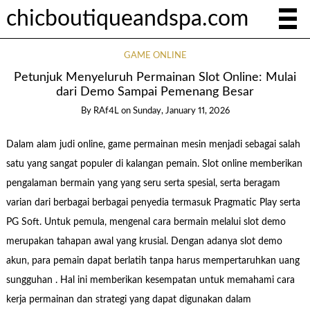
chicboutiqueandspa.com
GAME ONLINE
Petunjuk Menyeluruh Permainan Slot Online: Mulai
dari Demo Sampai Pemenang Besar
By
RAf4L
on
Sunday, January 11, 2026
Dalam alam judi online, game permainan mesin menjadi sebagai salah
satu yang sangat populer di kalangan pemain. Slot online memberikan
pengalaman bermain yang yang seru serta spesial, serta beragam
varian dari berbagai berbagai penyedia termasuk Pragmatic Play serta
PG Soft. Untuk pemula, mengenal cara bermain melalui slot demo
merupakan tahapan awal yang krusial. Dengan adanya slot demo
akun, para pemain dapat berlatih tanpa harus mempertaruhkan uang
sungguhan . Hal ini memberikan kesempatan untuk memahami cara
kerja permainan dan strategi yang dapat digunakan dalam