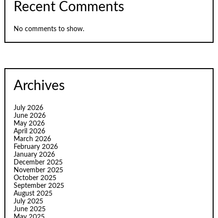
Recent Comments
No comments to show.
Archives
July 2026
June 2026
May 2026
April 2026
March 2026
February 2026
January 2026
December 2025
November 2025
October 2025
September 2025
August 2025
July 2025
June 2025
May 2025