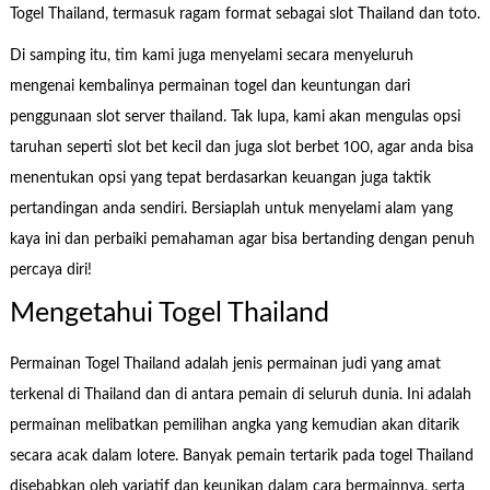
Togel Thailand, termasuk ragam format sebagai slot Thailand dan toto.
Di samping itu, tim kami juga menyelami secara menyeluruh
mengenai kembalinya permainan togel dan keuntungan dari
penggunaan slot server thailand. Tak lupa, kami akan mengulas opsi
taruhan seperti slot bet kecil dan juga slot berbet 100, agar anda bisa
menentukan opsi yang tepat berdasarkan keuangan juga taktik
pertandingan anda sendiri. Bersiaplah untuk menyelami alam yang
kaya ini dan perbaiki pemahaman agar bisa bertanding dengan penuh
percaya diri!
Mengetahui Togel Thailand
Permainan Togel Thailand adalah jenis permainan judi yang amat
terkenal di Thailand dan di antara pemain di seluruh dunia. Ini adalah
permainan melibatkan pemilihan angka yang kemudian akan ditarik
secara acak dalam lotere. Banyak pemain tertarik pada togel Thailand
disebabkan oleh variatif dan keunikan dalam cara bermainnya, serta