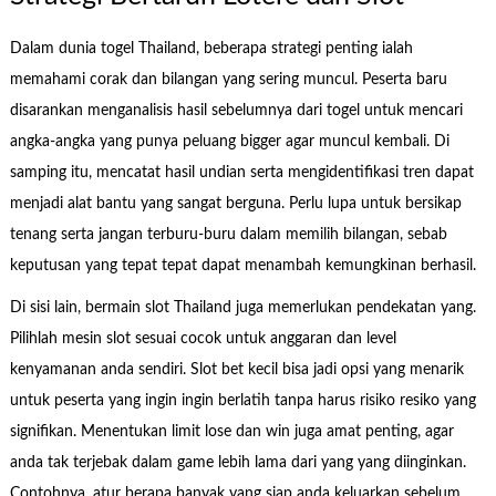
Dalam dunia togel Thailand, beberapa strategi penting ialah
memahami corak dan bilangan yang sering muncul. Peserta baru
disarankan menganalisis hasil sebelumnya dari togel untuk mencari
angka-angka yang punya peluang bigger agar muncul kembali. Di
samping itu, mencatat hasil undian serta mengidentifikasi tren dapat
menjadi alat bantu yang sangat berguna. Perlu lupa untuk bersikap
tenang serta jangan terburu-buru dalam memilih bilangan, sebab
keputusan yang tepat tepat dapat menambah kemungkinan berhasil.
Di sisi lain, bermain slot Thailand juga memerlukan pendekatan yang.
Pilihlah mesin slot sesuai cocok untuk anggaran dan level
kenyamanan anda sendiri. Slot bet kecil bisa jadi opsi yang menarik
untuk peserta yang ingin ingin berlatih tanpa harus risiko resiko yang
signifikan. Menentukan limit lose dan win juga amat penting, agar
anda tak terjebak dalam game lebih lama dari yang yang diinginkan.
Contohnya, atur berapa banyak yang siap anda keluarkan sebelum