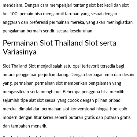
mendalam. Dengan cara mempelajari tentang slot bet kecil dan slot
bet 100, pemain bisa mengambil taruhan yang sesuai dengan
anggaran dan preferensi permainan mereka, yang akan meningkatkan
pengalaman bermain sendiri secara keseluruhan.
Permainan Slot Thailand Slot serta
Variasinya
Slot Thailand Slot menjadi salah satu opsi terfavorit tersedia bagi
antara penggemar perjudian daring. Dengan berbagai tema dan desain
yang, permainan permainan slot memberikan pengalaman yang
mengasyikkan serta menghibur. Beberapa pengguna bisa memilih
sejumlah tipe alat slot sesuai yang cocok dengan pilihan pribadi
mereka, dimulai dari permainan slot konvensional hingga tipe lebih
modern dengan fitur keren seperti putaran gratis dan putaran gratis
dan tambahan menarik.