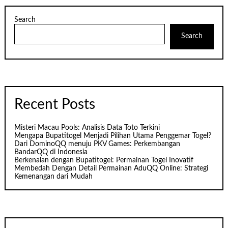
Search
Search
Recent Posts
Misteri Macau Pools: Analisis Data Toto Terkini
Mengapa Bupatitogel Menjadi Pilihan Utama Penggemar Togel?
Dari DominoQQ menuju PKV Games: Perkembangan
BandarQQ di Indonesia
Berkenalan dengan Bupatitogel: Permainan Togel Inovatif
Membedah Dengan Detail Permainan AduQQ Online: Strategi
Kemenangan dari Mudah