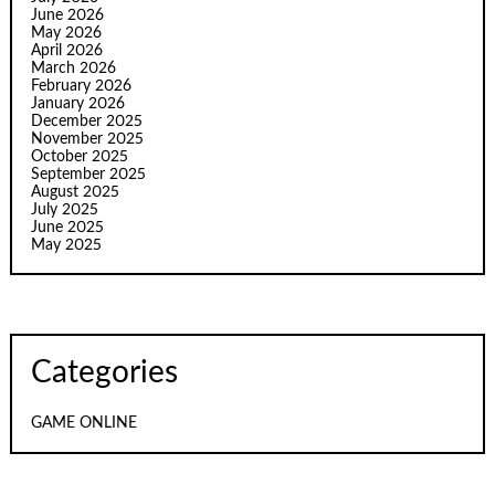
June 2026
May 2026
April 2026
March 2026
February 2026
January 2026
December 2025
November 2025
October 2025
September 2025
August 2025
July 2025
June 2025
May 2025
Categories
GAME ONLINE