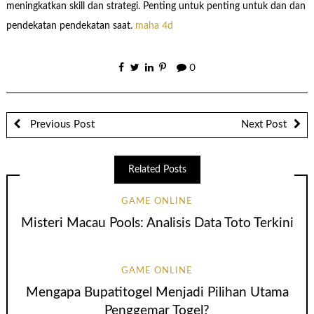
meningkatkan skill dan strategi. Penting untuk penting untuk dan dan
pendekatan pendekatan saat.
maha 4d
0
Previous Post
Next Post
Related Posts
GAME ONLINE
Misteri Macau Pools: Analisis Data Toto Terkini
GAME ONLINE
Mengapa Bupatitogel Menjadi Pilihan Utama
Penggemar Togel?