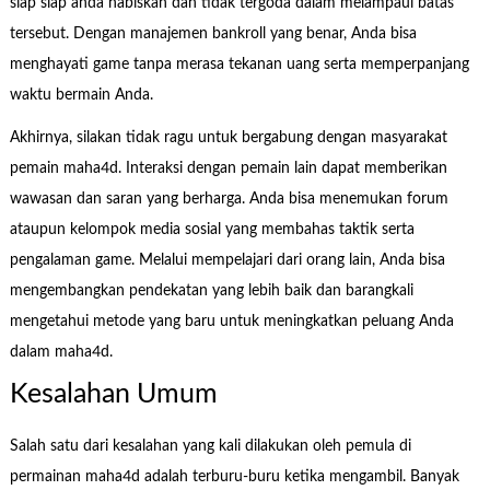
siap siap anda habiskan dan tidak tergoda dalam melampaui batas
tersebut. Dengan manajemen bankroll yang benar, Anda bisa
menghayati game tanpa merasa tekanan uang serta memperpanjang
waktu bermain Anda.
Akhirnya, silakan tidak ragu untuk bergabung dengan masyarakat
pemain maha4d. Interaksi dengan pemain lain dapat memberikan
wawasan dan saran yang berharga. Anda bisa menemukan forum
ataupun kelompok media sosial yang membahas taktik serta
pengalaman game. Melalui mempelajari dari orang lain, Anda bisa
mengembangkan pendekatan yang lebih baik dan barangkali
mengetahui metode yang baru untuk meningkatkan peluang Anda
dalam maha4d.
Kesalahan Umum
Salah satu dari kesalahan yang kali dilakukan oleh pemula di
permainan maha4d adalah terburu-buru ketika mengambil. Banyak