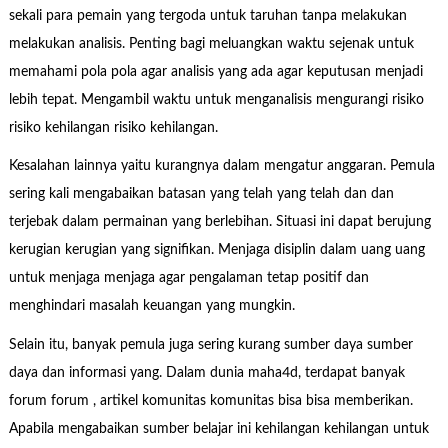
sekali para pemain yang tergoda untuk taruhan tanpa melakukan
melakukan analisis. Penting bagi meluangkan waktu sejenak untuk
memahami pola pola agar analisis yang ada agar keputusan menjadi
lebih tepat. Mengambil waktu untuk menganalisis mengurangi risiko
risiko kehilangan risiko kehilangan.
Kesalahan lainnya yaitu kurangnya dalam mengatur anggaran. Pemula
sering kali mengabaikan batasan yang telah yang telah dan dan
terjebak dalam permainan yang berlebihan. Situasi ini dapat berujung
kerugian kerugian yang signifikan. Menjaga disiplin dalam uang uang
untuk menjaga menjaga agar pengalaman tetap positif dan
menghindari masalah keuangan yang mungkin.
Selain itu, banyak pemula juga sering kurang sumber daya sumber
daya dan informasi yang. Dalam dunia maha4d, terdapat banyak
forum forum , artikel komunitas komunitas bisa bisa memberikan.
Apabila mengabaikan sumber belajar ini kehilangan kehilangan untuk