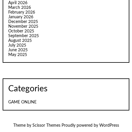
April 2026
March 2026
February 2026
January 2026
December 2025
November 2025
October 2025
September 2025
August 2025
July 2025
June 2025
May 2025
Categories
GAME ONLINE
Theme by
Scissor Themes
Proudly powered by
WordPress