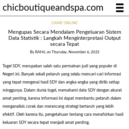
chicboutiqueandspa.com
GAME ONLINE
Mengupas Secara Mendalam Pengeluaran Sistem
Data Statistik : Langkah Menginterpretasi Output
secara Tepat
By
RAf4L
on
Thursday, November 6, 2025
Togel SDY, merupakan salah satu permainan judi yang populer di
Negeri ini. Banyak sekali petaruh yang selalu mencari-cari informasi
yang tepat mengenai hasil SDY dan angka-angka yang dirilis setiap
minggunya. Dalam dunia togel, memahami data SDY dengan akurat
amat penting, karena informasi ini dapat membantu petaruh dalam
menganalisis corak dan merancang strategi bertaruh yang lebih
efektif. Oleh karena itu, pengetahuan tentang cara menafsirkan hasil
keluaran SDY secara tepat menjadi amat penting.