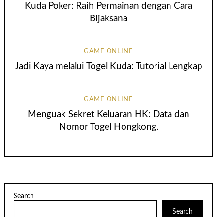
Kuda Poker: Raih Permainan dengan Cara
Bijaksana
GAME ONLINE
Jadi Kaya melalui Togel Kuda: Tutorial Lengkap
GAME ONLINE
Menguak Sekret Keluaran HK: Data dan
Nomor Togel Hongkong.
Search
Search