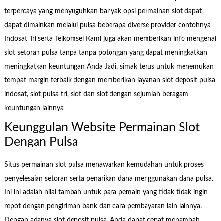
terpercaya yang menyuguhkan banyak opsi permainan slot dapat
dapat dimainkan melalui pulsa beberapa diverse provider contohnya
Indosat Tri serta Telkomsel Kami juga akan memberikan info mengenai
slot setoran pulsa tanpa tanpa potongan yang dapat meningkatkan
meningkatkan keuntungan Anda Jadi, simak terus untuk menemukan
tempat margin terbaik dengan memberikan layanan slot deposit pulsa
indosat, slot pulsa tri, slot dan slot dengan sejumlah beragam
keuntungan lainnya
Keunggulan Website Permainan Slot
Dengan Pulsa
Situs permainan slot pulsa menawarkan kemudahan untuk proses
penyelesaian setoran serta penarikan dana menggunakan dana pulsa.
Ini ini adalah nilai tambah untuk para pemain yang tidak tidak ingin
repot dengan pengiriman bank dan cara pembayaran lain lainnya.
Dengan adanya slot deposit pulsa, Anda dapat cepat menambah