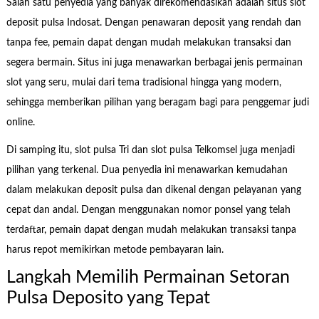
Salah satu penyedia yang banyak direkomendasikan adalah situs slot
deposit pulsa Indosat. Dengan penawaran deposit yang rendah dan
tanpa fee, pemain dapat dengan mudah melakukan transaksi dan
segera bermain. Situs ini juga menawarkan berbagai jenis permainan
slot yang seru, mulai dari tema tradisional hingga yang modern,
sehingga memberikan pilihan yang beragam bagi para penggemar judi
online.
Di samping itu, slot pulsa Tri dan slot pulsa Telkomsel juga menjadi
pilihan yang terkenal. Dua penyedia ini menawarkan kemudahan
dalam melakukan deposit pulsa dan dikenal dengan pelayanan yang
cepat dan andal. Dengan menggunakan nomor ponsel yang telah
terdaftar, pemain dapat dengan mudah melakukan transaksi tanpa
harus repot memikirkan metode pembayaran lain.
Langkah Memilih Permainan Setoran
Pulsa Deposito yang Tepat