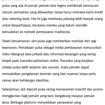
pulsa yang ada di ponsel, pemain bisa segera menikmati bermacam-
macam permainan yang ditawarkan tanpa harus memakai kartu kredit
atau rekening bank. Hal ini juga membuka peluang lebih banyak orang
untuk berpartisipasi, terutama mereka yang belum memiliki
kemudahan ke metode pembayaran tradisional.
Selain kenyamanan, slot pulsa juga memberikan manfaat dari segi
keamanan. Pemakaian pulsa sebagai media pembayaran menurunkan
risiko hilangnya data pribadi atau informasi keuangan yang sering
terjadi pada transaksi perbankan online. Transaksi yang kerjakan
melalui pulsa lebih terjamin dan anonim, maka pemain dapat
menyaksikan pengalaman bermain yang kian nyaman tanpa perlu
cemas akan kehilangan identitas.
Selanjutnya, slot deposit pulsa sering menawarkan insentif dan promo
menggiurkan bagi pemain yang baru bergabung maupun pemain
lama. Berbagai platform menyediakan penawaran yang