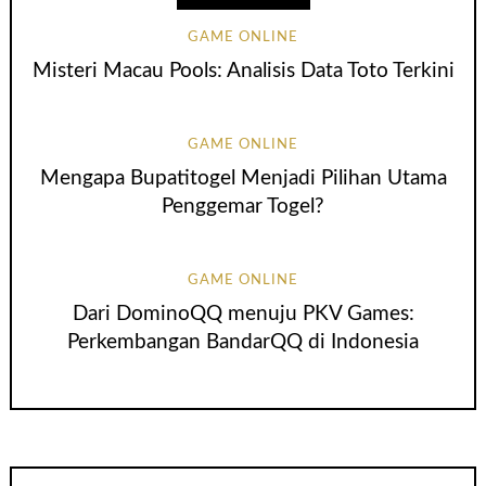
GAME ONLINE
Misteri Macau Pools: Analisis Data Toto Terkini
GAME ONLINE
Mengapa Bupatitogel Menjadi Pilihan Utama
Penggemar Togel?
GAME ONLINE
Dari DominoQQ menuju PKV Games:
Perkembangan BandarQQ di Indonesia