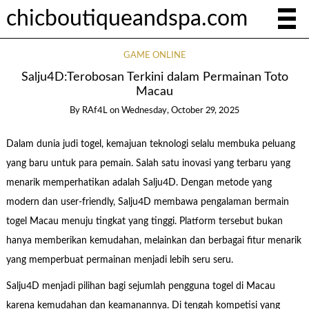
chicboutiqueandspa.com
GAME ONLINE
Salju4D:Terobosan Terkini dalam Permainan Toto
Macau
By
RAf4L
on
Wednesday, October 29, 2025
Dalam dunia judi togel, kemajuan teknologi selalu membuka peluang
yang baru untuk para pemain. Salah satu inovasi yang terbaru yang
menarik memperhatikan adalah Salju4D. Dengan metode yang
modern dan user-friendly, Salju4D membawa pengalaman bermain
togel Macau menuju tingkat yang tinggi. Platform tersebut bukan
hanya memberikan kemudahan, melainkan dan berbagai fitur menarik
yang memperbuat permainan menjadi lebih seru seru.
Salju4D menjadi pilihan bagi sejumlah pengguna togel di Macau
karena kemudahan dan keamanannya. Di tengah kompetisi yang