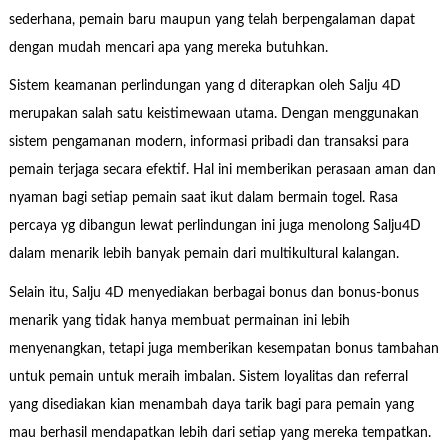
sederhana, pemain baru maupun yang telah berpengalaman dapat
dengan mudah mencari apa yang mereka butuhkan.
Sistem keamanan perlindungan yang d diterapkan oleh Salju 4D
merupakan salah satu keistimewaan utama. Dengan menggunakan
sistem pengamanan modern, informasi pribadi dan transaksi para
pemain terjaga secara efektif. Hal ini memberikan perasaan aman dan
nyaman bagi setiap pemain saat ikut dalam bermain togel. Rasa
percaya yg dibangun lewat perlindungan ini juga menolong Salju4D
dalam menarik lebih banyak pemain dari multikultural kalangan.
Selain itu, Salju 4D menyediakan berbagai bonus dan bonus-bonus
menarik yang tidak hanya membuat permainan ini lebih
menyenangkan, tetapi juga memberikan kesempatan bonus tambahan
untuk pemain untuk meraih imbalan. Sistem loyalitas dan referral
yang disediakan kian menambah daya tarik bagi para pemain yang
mau berhasil mendapatkan lebih dari setiap yang mereka tempatkan.