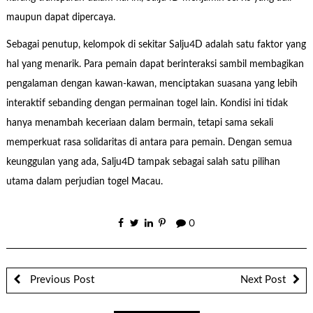
maupun dapat dipercaya.
Sebagai penutup, kelompok di sekitar Salju4D adalah satu faktor yang
hal yang menarik. Para pemain dapat berinteraksi sambil membagikan
pengalaman dengan kawan-kawan, menciptakan suasana yang lebih
interaktif sebanding dengan permainan togel lain. Kondisi ini tidak
hanya menambah keceriaan dalam bermain, tetapi sama sekali
memperkuat rasa solidaritas di antara para pemain. Dengan semua
keunggulan yang ada, Salju4D tampak sebagai salah satu pilihan
utama dalam perjudian togel Macau.
0
Previous Post
Next Post