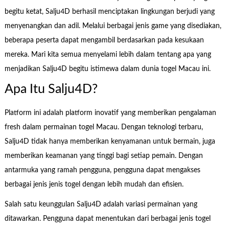
begitu ketat, Salju4D berhasil menciptakan lingkungan berjudi yang
menyenangkan dan adil. Melalui berbagai jenis game yang disediakan,
beberapa peserta dapat mengambil berdasarkan pada kesukaan
mereka. Mari kita semua menyelami lebih dalam tentang apa yang
menjadikan Salju4D begitu istimewa dalam dunia togel Macau ini.
Apa Itu Salju4D?
Platform ini adalah platform inovatif yang memberikan pengalaman
fresh dalam permainan togel Macau. Dengan teknologi terbaru,
Salju4D tidak hanya memberikan kenyamanan untuk bermain, juga
memberikan keamanan yang tinggi bagi setiap pemain. Dengan
antarmuka yang ramah pengguna, pengguna dapat mengakses
berbagai jenis jenis togel dengan lebih mudah dan efisien.
Salah satu keunggulan Salju4D adalah variasi permainan yang
ditawarkan. Pengguna dapat menentukan dari berbagai jenis togel