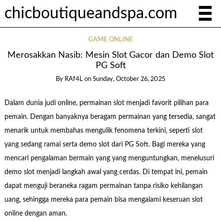
chicboutiqueandspa.com
GAME ONLINE
Merosakkan Nasib: Mesin Slot Gacor dan Demo Slot
PG Soft
By
RAf4L
on
Sunday, October 26, 2025
Dalam dunia judi online, permainan slot menjadi favorit pilihan para
pemain. Dengan banyaknya beragam permainan yang tersedia, sangat
menarik untuk membahas mengulik fenomena terkini, seperti slot
yang sedang ramai serta demo slot dari PG Soft. Bagi mereka yang
mencari pengalaman bermain yang yang menguntungkan, menelusuri
demo slot menjadi langkah awal yang cerdas. Di tempat ini, pemain
dapat menguji beraneka ragam permainan tanpa risiko kehilangan
uang, sehingga mereka para pemain bisa mengalami keseruan slot
online dengan aman.