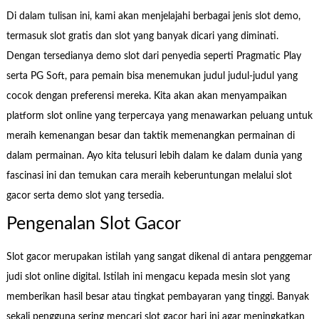
Di dalam tulisan ini, kami akan menjelajahi berbagai jenis slot demo,
termasuk slot gratis dan slot yang banyak dicari yang diminati.
Dengan tersedianya demo slot dari penyedia seperti Pragmatic Play
serta PG Soft, para pemain bisa menemukan judul judul-judul yang
cocok dengan preferensi mereka. Kita akan akan menyampaikan
platform slot online yang terpercaya yang menawarkan peluang untuk
meraih kemenangan besar dan taktik memenangkan permainan di
dalam permainan. Ayo kita telusuri lebih dalam ke dalam dunia yang
fascinasi ini dan temukan cara meraih keberuntungan melalui slot
gacor serta demo slot yang tersedia.
Pengenalan Slot Gacor
Slot gacor merupakan istilah yang sangat dikenal di antara penggemar
judi slot online digital. Istilah ini mengacu kepada mesin slot yang
memberikan hasil besar atau tingkat pembayaran yang tinggi. Banyak
sekali pengguna sering mencari slot gacor hari ini agar meningkatkan