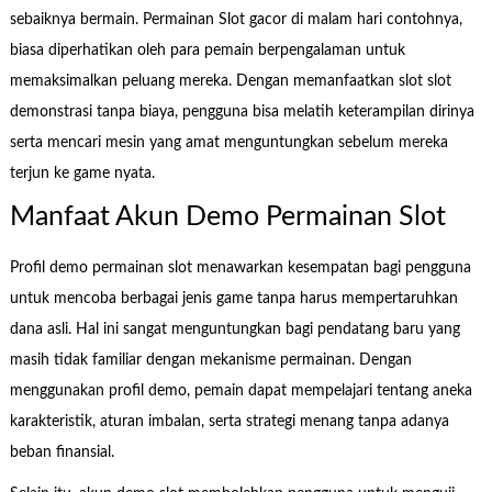
sebaiknya bermain. Permainan Slot gacor di malam hari contohnya,
biasa diperhatikan oleh para pemain berpengalaman untuk
memaksimalkan peluang mereka. Dengan memanfaatkan slot slot
demonstrasi tanpa biaya, pengguna bisa melatih keterampilan dirinya
serta mencari mesin yang amat menguntungkan sebelum mereka
terjun ke game nyata.
Manfaat Akun Demo Permainan Slot
Profil demo permainan slot menawarkan kesempatan bagi pengguna
untuk mencoba berbagai jenis game tanpa harus mempertaruhkan
dana asli. Hal ini sangat menguntungkan bagi pendatang baru yang
masih tidak familiar dengan mekanisme permainan. Dengan
menggunakan profil demo, pemain dapat mempelajari tentang aneka
karakteristik, aturan imbalan, serta strategi menang tanpa adanya
beban finansial.