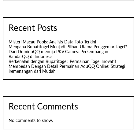
Recent Posts
Misteri Macau Pools: Analisis Data Toto Terkini
Mengapa Bupatitogel Menjadi Pilihan Utama Penggemar Togel?
Dari DominoQQ menuju PKV Games: Perkembangan
BandarQQ di Indonesia
Berkenalan dengan Bupatitogel: Permainan Togel Inovatif
Membedah Dengan Detail Permainan AduQQ Online: Strategi
Kemenangan dari Mudah
Recent Comments
No comments to show.