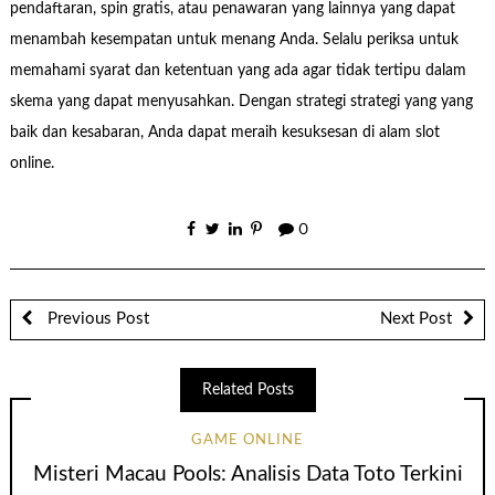
pendaftaran, spin gratis, atau penawaran yang lainnya yang dapat
menambah kesempatan untuk menang Anda. Selalu periksa untuk
memahami syarat dan ketentuan yang ada agar tidak tertipu dalam
skema yang dapat menyusahkan. Dengan strategi strategi yang yang
baik dan kesabaran, Anda dapat meraih kesuksesan di alam slot
online.
0
Previous Post
Next Post
Related Posts
GAME ONLINE
Misteri Macau Pools: Analisis Data Toto Terkini