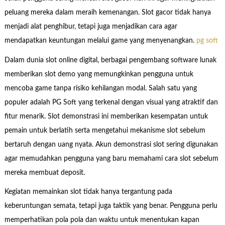
peluang mereka dalam meraih kemenangan. Slot gacor tidak hanya
menjadi alat penghibur, tetapi juga menjadikan cara agar
mendapatkan keuntungan melalui game yang menyenangkan.
pg soft
Dalam dunia slot online digital, berbagai pengembang software lunak
memberikan slot demo yang memungkinkan pengguna untuk
mencoba game tanpa risiko kehilangan modal. Salah satu yang
populer adalah PG Soft yang terkenal dengan visual yang atraktif dan
fitur menarik. Slot demonstrasi ini memberikan kesempatan untuk
pemain untuk berlatih serta mengetahui mekanisme slot sebelum
bertaruh dengan uang nyata. Akun demonstrasi slot sering digunakan
agar memudahkan pengguna yang baru memahami cara slot sebelum
mereka membuat deposit.
Kegiatan memainkan slot tidak hanya tergantung pada
keberuntungan semata, tetapi juga taktik yang benar. Pengguna perlu
memperhatikan pola pola dan waktu untuk menentukan kapan