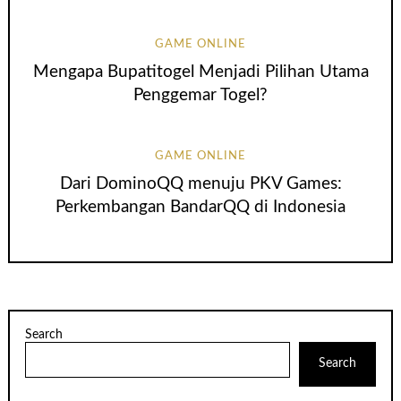
GAME ONLINE
Mengapa Bupatitogel Menjadi Pilihan Utama
Penggemar Togel?
GAME ONLINE
Dari DominoQQ menuju PKV Games:
Perkembangan BandarQQ di Indonesia
Search
Search