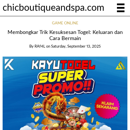
chicboutiqueandspa.com
GAME ONLINE
Membongkar Trik Kesuksesan Togel: Keluaran dan
Cara Bermain
By
RAf4L
on
Saturday, September 13, 2025