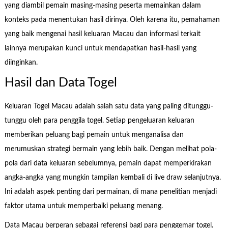
yang diambil pemain masing-masing peserta memainkan dalam
konteks pada menentukan hasil dirinya. Oleh karena itu, pemahaman
yang baik mengenai hasil keluaran Macau dan informasi terkait
lainnya merupakan kunci untuk mendapatkan hasil-hasil yang
diinginkan.
Hasil dan Data Togel
Keluaran Togel Macau adalah salah satu data yang paling ditunggu-
tunggu oleh para penggila togel. Setiap pengeluaran keluaran
memberikan peluang bagi pemain untuk menganalisa dan
merumuskan strategi bermain yang lebih baik. Dengan melihat pola-
pola dari data keluaran sebelumnya, pemain dapat memperkirakan
angka-angka yang mungkin tampilan kembali di live draw selanjutnya.
Ini adalah aspek penting dari permainan, di mana penelitian menjadi
faktor utama untuk memperbaiki peluang menang.
Data Macau berperan sebagai referensi bagi para penggemar togel.