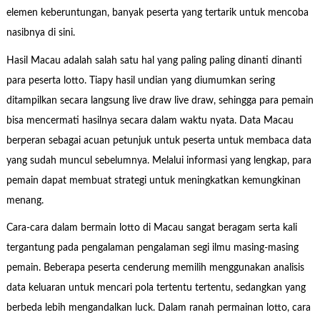
elemen keberuntungan, banyak peserta yang tertarik untuk mencoba
nasibnya di sini.
Hasil Macau adalah salah satu hal yang paling paling dinanti dinanti
para peserta lotto. Tiapy hasil undian yang diumumkan sering
ditampilkan secara langsung live draw live draw, sehingga para pemain
bisa mencermati hasilnya secara dalam waktu nyata. Data Macau
berperan sebagai acuan petunjuk untuk peserta untuk membaca data
yang sudah muncul sebelumnya. Melalui informasi yang lengkap, para
pemain dapat membuat strategi untuk meningkatkan kemungkinan
menang.
Cara-cara dalam bermain lotto di Macau sangat beragam serta kali
tergantung pada pengalaman pengalaman segi ilmu masing-masing
pemain. Beberapa peserta cenderung memilih menggunakan analisis
data keluaran untuk mencari pola tertentu tertentu, sedangkan yang
berbeda lebih mengandalkan luck. Dalam ranah permainan lotto, cara