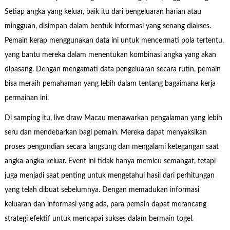
Setiap angka yang keluar, baik itu dari pengeluaran harian atau
mingguan, disimpan dalam bentuk informasi yang senang diakses.
Pemain kerap menggunakan data ini untuk mencermati pola tertentu,
yang bantu mereka dalam menentukan kombinasi angka yang akan
dipasang. Dengan mengamati data pengeluaran secara rutin, pemain
bisa meraih pemahaman yang lebih dalam tentang bagaimana kerja
permainan ini.
Di samping itu, live draw Macau menawarkan pengalaman yang lebih
seru dan mendebarkan bagi pemain. Mereka dapat menyaksikan
proses pengundian secara langsung dan mengalami ketegangan saat
angka-angka keluar. Event ini tidak hanya memicu semangat, tetapi
juga menjadi saat penting untuk mengetahui hasil dari perhitungan
yang telah dibuat sebelumnya. Dengan memadukan informasi
keluaran dan informasi yang ada, para pemain dapat merancang
strategi efektif untuk mencapai sukses dalam bermain togel.