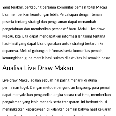
Yang terakhir, bergabung bersama komunitas pemain togel Macau
bisa memberikan keuntungan lebih. Percakapan dengan teman
peserta tentang strategi dan pengalaman dapat menambah
pengetahuan dan memberikan perspektif baru. Melalui live draw
Macau, kita juga dapat mendapatkan informasi langsung tentang
hasil-hasil yang dapat bisa digunakan untuk strategi bertaruh ke
depannya. Melalui gabungan informasi serta komunitas pemain,
kemungkinan guna meraih hasil sukses di aktivitas ini semakin besar.
Analisa Live Draw Makau
Live draw Makau adalah sebuah hal paling menarik di dunia
permainan togel. Dengan metode pengundian langsung, para pemain
dapat menyaksikan pengundian angka secara real-time, memberikan
pengalaman yang lebih menarik serta transparan. Ini berkontribusi
meningkatkan kepercayaan di kalangan pemain bahwa hasil keluaran