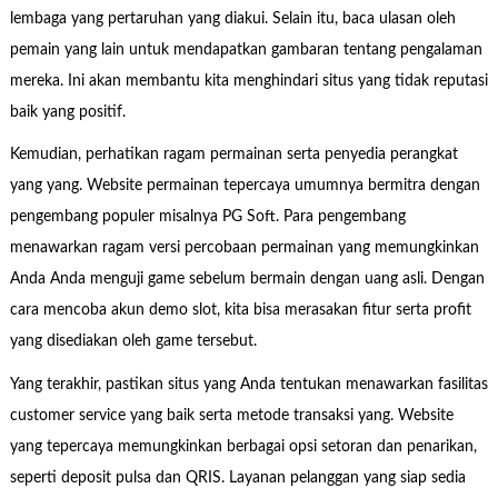
lembaga yang pertaruhan yang diakui. Selain itu, baca ulasan oleh
pemain yang lain untuk mendapatkan gambaran tentang pengalaman
mereka. Ini akan membantu kita menghindari situs yang tidak reputasi
baik yang positif.
Kemudian, perhatikan ragam permainan serta penyedia perangkat
yang yang. Website permainan tepercaya umumnya bermitra dengan
pengembang populer misalnya PG Soft. Para pengembang
menawarkan ragam versi percobaan permainan yang memungkinkan
Anda Anda menguji game sebelum bermain dengan uang asli. Dengan
cara mencoba akun demo slot, kita bisa merasakan fitur serta profit
yang disediakan oleh game tersebut.
Yang terakhir, pastikan situs yang Anda tentukan menawarkan fasilitas
customer service yang baik serta metode transaksi yang. Website
yang tepercaya memungkinkan berbagai opsi setoran dan penarikan,
seperti deposit pulsa dan QRIS. Layanan pelanggan yang siap sedia