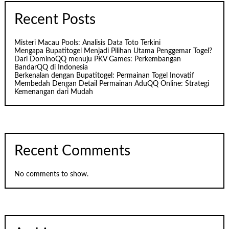
Recent Posts
Misteri Macau Pools: Analisis Data Toto Terkini
Mengapa Bupatitogel Menjadi Pilihan Utama Penggemar Togel?
Dari DominoQQ menuju PKV Games: Perkembangan
BandarQQ di Indonesia
Berkenalan dengan Bupatitogel: Permainan Togel Inovatif
Membedah Dengan Detail Permainan AduQQ Online: Strategi
Kemenangan dari Mudah
Recent Comments
No comments to show.