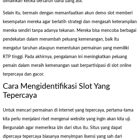
dimainkan ketika bertaruh dana uang asli.
Selain itu, bermain dengan memanfaatkan akun demo slot memberi
kesempatan mereka agar berlatih strategi dan mengasah keterampilan
mereka sendiri tanpa adanya tekanan. Mereka bisa mencoba berbagai
pendekatan dalam menambah peluang kemenangan, baik itu
mengatur taruhan ataupun menentukan permainan yang memiliki
RTP tinggi. Pada akhirnya, pengalaman ini meningkatkan peluang
pemain dalam meraih kemenangan saat berpartisipasi di slot online
terpercaya dan gacor.
Cara Mengidentifikasi Slot Yang
Tepercaya
Untuk mencari permainan di internet yang tepercaya, pertama-tama
kita perlu menjalani riset mengenai website yang ingin akan kita uji.
Bergunalah agar memeriksa izin dari situs itu. Situs yang dapat
dipercaya tepercaya biasanya menyimpan lisensi yang sah dari