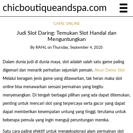
chicboutiqueandspa.com
GAME ONLINE
Judi Slot Daring: Temukan Slot Handal dan
Menguntungkan
By
RAf4L
on
Thursday, September 4, 2025
Dalam dunia judi di dunia maya, slot adalah salah satu game paling
digemari dan menarik perhatian sejumlah pemain.
Akun Demo Slot
Melalui beragam jenis game yang ditawarkan, tak heran maka slot
online bisa menawarkan sensasi permainan yang begitu
menyenangkan. Di tengah berbagai pilihan yang ada dapat ditemukan,
penting untuk mencari slot yang terpercaya serta gacor yang dapat
dapat memberikan kesempatan untung yang tinggi, terutama untuk
beberapa pemula yang ingin menguji peruntungan mereka.
Satu cara paling efektif untuk mengeksplorasi alam permainan slot