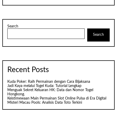
Search
Search
Recent Posts
Kuda Poker: Raih Permainan dengan Cara Bijaksana
Jadi Kaya melalui Togel Kuda: Tutorial Lengkap
Menguak Sekret Keluaran HK: Data dan Nomor Togel
Hongkong.
Keistimewaan Main Permainan Slot Online Pulsa di Era Digital
Misteri Macau Pools: Analisis Data Toto Terkini