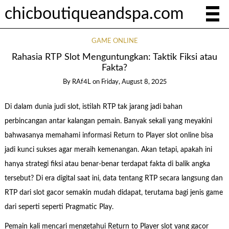
chicboutiqueandspa.com
GAME ONLINE
Rahasia RTP Slot Menguntungkan: Taktik Fiksi atau
Fakta?
By
RAf4L
on
Friday, August 8, 2025
Di dalam dunia judi slot, istilah RTP tak jarang jadi bahan
perbincangan antar kalangan pemain. Banyak sekali yang meyakini
bahwasanya memahami informasi Return to Player slot online bisa
jadi kunci sukses agar meraih kemenangan. Akan tetapi, apakah ini
hanya strategi fiksi atau benar-benar terdapat fakta di balik angka
tersebut? Di era digital saat ini, data tentang RTP secara langsung dan
RTP dari slot gacor semakin mudah didapat, terutama bagi jenis game
dari seperti seperti Pragmatic Play.
Pemain kali mencari mengetahui Return to Player slot yang gacor