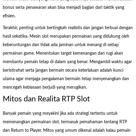
bonus serta penawaran akan bisa menjadi bagian dari taktik yang
efisien.
Terakhir, penting untuk bertingkah realistis dan jangan terbuai dengan
hasil seketika. Mesin slot merupakan permainan yang didukung oleh
keberuntungan dan tidak ada jaminan untuk menang di setiap
permainan game. Menentukan target kemenangan dan rugi akan
membantu pemain tetap di dalam yang benar. Mengambil waktu agar
beristirahat serta jangan bermain secara keterlaluan adalah kunci
utama agar menjaga pengalaman bermain tetap menyenangkan dan
mencegah kebiasaan berjudi yang merugikan.
Mitos dan Realita RTP Slot
Banyak pemain yang meyakini jika ada strategi tertentu untuk
memenangkan permainan slot, termasuk pemahaman tentang RTP
dan Return to Player. Mitos yang umum dikenal adalah kalau pemain