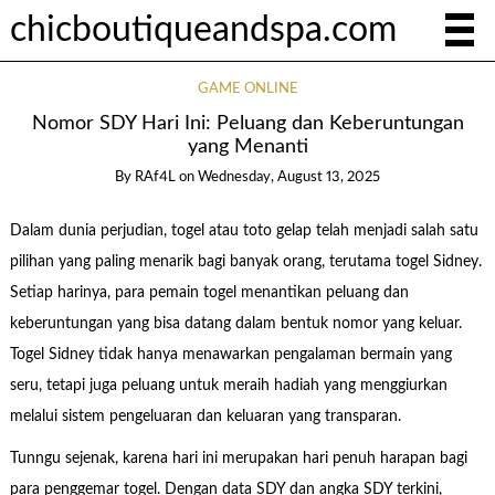
chicboutiqueandspa.com
GAME ONLINE
Nomor SDY Hari Ini: Peluang dan Keberuntungan
yang Menanti
By
RAf4L
on
Wednesday, August 13, 2025
Dalam dunia perjudian, togel atau toto gelap telah menjadi salah satu
pilihan yang paling menarik bagi banyak orang, terutama togel Sidney.
Setiap harinya, para pemain togel menantikan peluang dan
keberuntungan yang bisa datang dalam bentuk nomor yang keluar.
Togel Sidney tidak hanya menawarkan pengalaman bermain yang
seru, tetapi juga peluang untuk meraih hadiah yang menggiurkan
melalui sistem pengeluaran dan keluaran yang transparan.
Tunngu sejenak, karena hari ini merupakan hari penuh harapan bagi
para penggemar togel. Dengan data SDY dan angka SDY terkini,