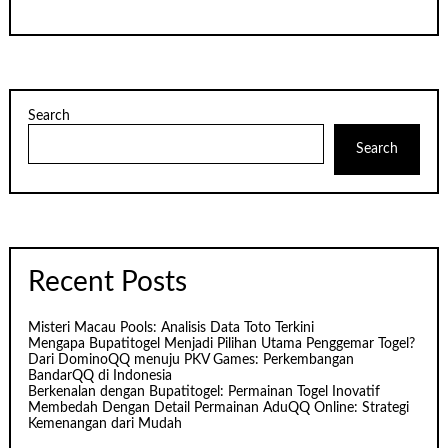
Search
Search
Recent Posts
Misteri Macau Pools: Analisis Data Toto Terkini
Mengapa Bupatitogel Menjadi Pilihan Utama Penggemar Togel?
Dari DominoQQ menuju PKV Games: Perkembangan
BandarQQ di Indonesia
Berkenalan dengan Bupatitogel: Permainan Togel Inovatif
Membedah Dengan Detail Permainan AduQQ Online: Strategi
Kemenangan dari Mudah