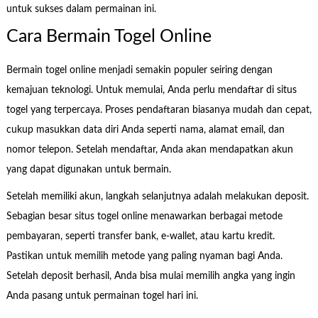
untuk sukses dalam permainan ini.
Cara Bermain Togel Online
Bermain togel online menjadi semakin populer seiring dengan
kemajuan teknologi. Untuk memulai, Anda perlu mendaftar di situs
togel yang terpercaya. Proses pendaftaran biasanya mudah dan cepat,
cukup masukkan data diri Anda seperti nama, alamat email, dan
nomor telepon. Setelah mendaftar, Anda akan mendapatkan akun
yang dapat digunakan untuk bermain.
Setelah memiliki akun, langkah selanjutnya adalah melakukan deposit.
Sebagian besar situs togel online menawarkan berbagai metode
pembayaran, seperti transfer bank, e-wallet, atau kartu kredit.
Pastikan untuk memilih metode yang paling nyaman bagi Anda.
Setelah deposit berhasil, Anda bisa mulai memilih angka yang ingin
Anda pasang untuk permainan togel hari ini.