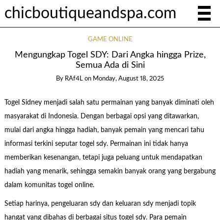
chicboutiqueandspa.com
GAME ONLINE
Mengungkap Togel SDY: Dari Angka hingga Prize,
Semua Ada di Sini
By
RAf4L
on
Monday, August 18, 2025
Togel Sidney menjadi salah satu permainan yang banyak diminati oleh
masyarakat di Indonesia. Dengan berbagai opsi yang ditawarkan,
mulai dari angka hingga hadiah, banyak pemain yang mencari tahu
informasi terkini seputar togel sdy. Permainan ini tidak hanya
memberikan kesenangan, tetapi juga peluang untuk mendapatkan
hadiah yang menarik, sehingga semakin banyak orang yang bergabung
dalam komunitas togel online.
Setiap harinya, pengeluaran sdy dan keluaran sdy menjadi topik
hangat yang dibahas di berbagai situs togel sdy. Para pemain