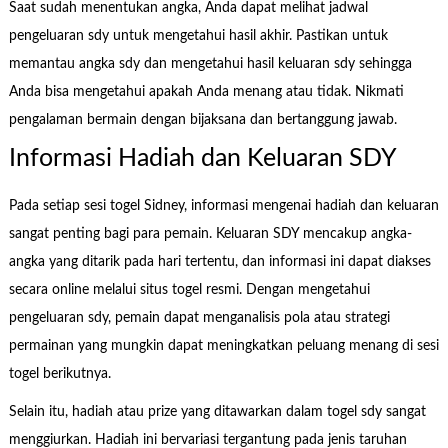
Saat sudah menentukan angka, Anda dapat melihat jadwal
pengeluaran sdy untuk mengetahui hasil akhir. Pastikan untuk
memantau angka sdy dan mengetahui hasil keluaran sdy sehingga
Anda bisa mengetahui apakah Anda menang atau tidak. Nikmati
pengalaman bermain dengan bijaksana dan bertanggung jawab.
Informasi Hadiah dan Keluaran SDY
Pada setiap sesi togel Sidney, informasi mengenai hadiah dan keluaran
sangat penting bagi para pemain. Keluaran SDY mencakup angka-
angka yang ditarik pada hari tertentu, dan informasi ini dapat diakses
secara online melalui situs togel resmi. Dengan mengetahui
pengeluaran sdy, pemain dapat menganalisis pola atau strategi
permainan yang mungkin dapat meningkatkan peluang menang di sesi
togel berikutnya.
Selain itu, hadiah atau prize yang ditawarkan dalam togel sdy sangat
menggiurkan. Hadiah ini bervariasi tergantung pada jenis taruhan