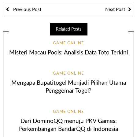
Previous Post
Next Post
Related Posts
GAME ONLINE
Misteri Macau Pools: Analisis Data Toto Terkini
GAME ONLINE
Mengapa Bupatitogel Menjadi Pilihan Utama
Penggemar Togel?
GAME ONLINE
Dari DominoQQ menuju PKV Games:
Perkembangan BandarQQ di Indonesia