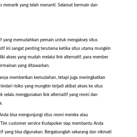
 menarik yang telah menanti. Selamat bermain dan
tif yang memudahkan pemain untuk mengakses situs
atif ini sangat penting terutama ketika situs utama mungkin
ki akses yang mudah melalui link alternatif, para member
ermainan yang ditawarkan.
hanya memberikan kemudahan, tetapi juga meningkatkan
ari risiko yang mungkin terjadi akibat akses ke situs
uk selalu menggunakan link alternatif yang resmi dan
a.
Anda bisa mengunjungi situs resmi mereka atau
. Tim customer service Kudapoker siap membantu Anda
tif yang bisa digunakan. Bergabunglah sekarang dan nikmati