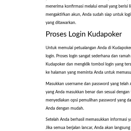
menerima konfirmasi melalui email yang berisi 
mengaktifkan akun, Anda sudah siap untuk log
yang ditawarkan.
Proses Login Kudapoker
Untuk memulai petualangan Anda di Kudapoker,
login. Proses login sangat sederhana dan rama
Kudapoker dan mengklik tombol login yang ters
ke halaman yang meminta Anda untuk memasuk
Masukkan username dan password yang telah An
yang Anda masukkan benar dan sesuai dengan y
menyediakan opsi pemulihan password yang d
Anda dengan mudah.
Setelah Anda berhasil memasukkan informasi ya
Jika semua berjalan lancar, Anda akan langsun