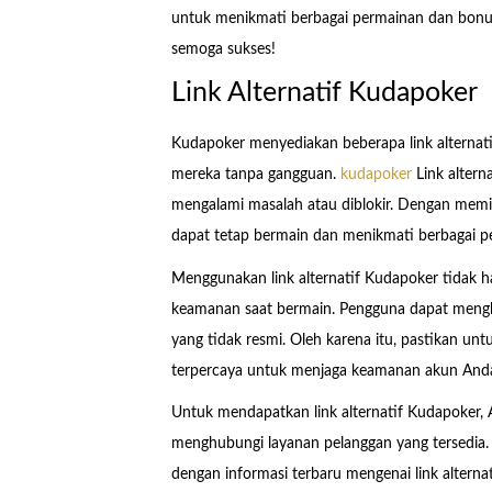
untuk menikmati berbagai permainan dan bonus
semoga sukses!
Link Alternatif Kudapoker
Kudapoker menyediakan beberapa link alterna
mereka tanpa gangguan.
kudapoker
Link altern
mengalami masalah atau diblokir. Dengan memili
dapat tetap bermain dan menikmati berbagai p
Menggunakan link alternatif Kudapoker tidak 
keamanan saat bermain. Pengguna dapat menghind
yang tidak resmi. Oleh karena itu, pastikan unt
terpercaya untuk menjaga keamanan akun And
Untuk mendapatkan link alternatif Kudapoker, 
menghubungi layanan pelanggan yang tersedia
dengan informasi terbaru mengenai link alterna