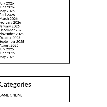
July 2026
June 2026
May 2026
April 2026
March 2026
February 2026
January 2026
December 2025
November 2025
October 2025
September 2025
August 2025
July 2025
June 2025
May 2025
Categories
GAME ONLINE