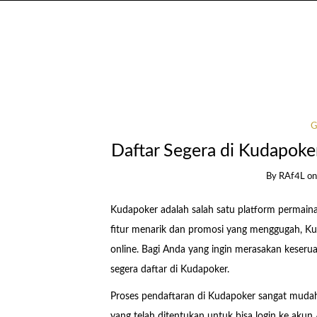
G
Daftar Segera di Kudapok
By
RAf4L
o
Kudapoker adalah salah satu platform permaina
fitur menarik dan promosi yang menggugah, Kud
online. Bagi Anda yang ingin merasakan keser
segera daftar di Kudapoker.
Proses pendaftaran di Kudapoker sangat mudah
yang telah ditentukan untuk bisa login ke aku