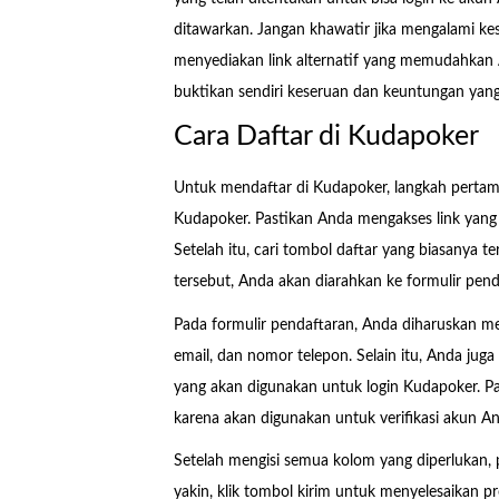
ditawarkan. Jangan khawatir jika mengalami ke
menyediakan link alternatif yang memudahkan 
buktikan sendiri keseruan dan keuntungan yan
Cara Daftar di Kudapoker
Untuk mendaftar di Kudapoker, langkah pertam
Kudapoker. Pastikan Anda mengakses link yang
Setelah itu, cari tombol daftar yang biasanya t
tersebut, Anda akan diarahkan ke formulir pend
Pada formulir pendaftaran, Anda diharuskan me
email, dan nomor telepon. Selain itu, Anda j
yang akan digunakan untuk login Kudapoker. Pa
karena akan digunakan untuk verifikasi akun An
Setelah mengisi semua kolom yang diperlukan, p
yakin, klik tombol kirim untuk menyelesaikan 