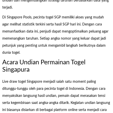
undian dan mengembangkan strategi taruhan berdasarkan data yang
terjadi.
Di Singapore Pools, pecinta togel SGP memiliki akses yang mudah
agar melihat statistik terkini serta hasil SGP hari ini. Dengan cara
memanfaatkan data ini, penjudi dapat mengoptimalkan peluang agar
memenangkan taruhan. Setiap angka nomor yang keluar dapat jadi
petunjuk yang penting untuk mengambil langkah berikutnya dalam
dunia togel.
Acara Undian Permainan Togel
Singapura
Live draw togel Singapore menjadi salah satu moment paling
ditunggu-tunggu oleh para pecinta togel di Indonesia. Dengan cara
menyaksikan langsung hasil undian, pemain dapat merasakan tensi
serta kegembiraan saat angka-angka ditarik. Kegiatan undian langsung
ini biasanya disiarkan di berbagai platform online serta menjadi cara