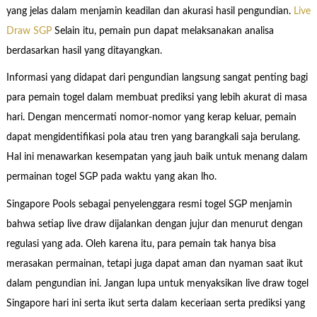
yang jelas dalam menjamin keadilan dan akurasi hasil pengundian.
Live
Draw SGP
Selain itu, pemain pun dapat melaksanakan analisa
berdasarkan hasil yang ditayangkan.
Informasi yang didapat dari pengundian langsung sangat penting bagi
para pemain togel dalam membuat prediksi yang lebih akurat di masa
hari. Dengan mencermati nomor-nomor yang kerap keluar, pemain
dapat mengidentifikasi pola atau tren yang barangkali saja berulang.
Hal ini menawarkan kesempatan yang jauh baik untuk menang dalam
permainan togel SGP pada waktu yang akan lho.
Singapore Pools sebagai penyelenggara resmi togel SGP menjamin
bahwa setiap live draw dijalankan dengan jujur dan menurut dengan
regulasi yang ada. Oleh karena itu, para pemain tak hanya bisa
merasakan permainan, tetapi juga dapat aman dan nyaman saat ikut
dalam pengundian ini. Jangan lupa untuk menyaksikan live draw togel
Singapore hari ini serta ikut serta dalam keceriaan serta prediksi yang