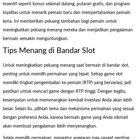
insentif seperti bonus selamat datang, putaran gratis, dan program
loyalitas untuk menarik pemain baru dan mempertahankan pemain
lama. Ini memberikan peluang tambahan bagi pemain untuk
meningkatkan peluang menang mereka dan menjadikan pengalaman
bermain semakin menguntungkan.
Tips Menang di Bandar Slot
Untuk meningkatkan peluang menang saat bermain di bandar slot,
penting untuk memilih permainan yang tepat. Setiap game slot
memiliki tingkat pengembalian ke pemain (RTP) yang bervariasi, jadi
pastikan untuk mencari game dengan RTP tinggi. Dengan begitu,
kesempatan untuk memenangkan kembali investasi Anda akan lebih
besar. Selain itu, pilihlah tema dan mekanisme permainan yang sesuai
dengan preferensi Anda, karena bermain game yang Anda nikmati
akan membuat pengalaman lebih menyenangkan.
Selain memilih permainan, mengatur anggaran juga sangat penting.