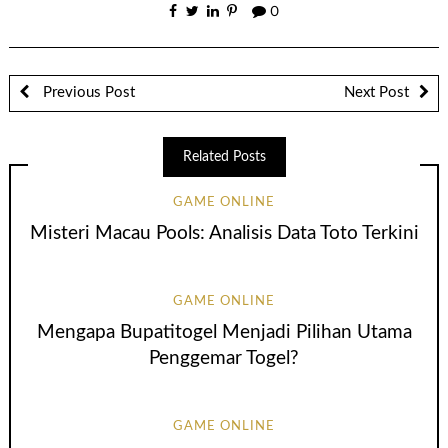
0
Previous Post
Next Post
Related Posts
GAME ONLINE
Misteri Macau Pools: Analisis Data Toto Terkini
GAME ONLINE
Mengapa Bupatitogel Menjadi Pilihan Utama
Penggemar Togel?
GAME ONLINE