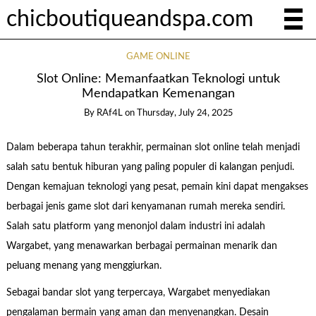
chicboutiqueandspa.com
GAME ONLINE
Slot Online: Memanfaatkan Teknologi untuk
Mendapatkan Kemenangan
By
RAf4L
on
Thursday, July 24, 2025
Dalam beberapa tahun terakhir, permainan slot online telah menjadi
salah satu bentuk hiburan yang paling populer di kalangan penjudi.
Dengan kemajuan teknologi yang pesat, pemain kini dapat mengakses
berbagai jenis game slot dari kenyamanan rumah mereka sendiri.
Salah satu platform yang menonjol dalam industri ini adalah
Wargabet, yang menawarkan berbagai permainan menarik dan
peluang menang yang menggiurkan.
Sebagai bandar slot yang terpercaya, Wargabet menyediakan
pengalaman bermain yang aman dan menyenangkan. Desain