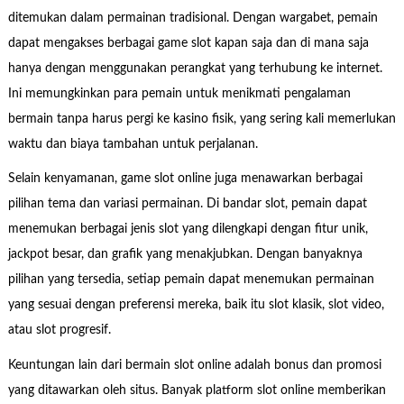
ditemukan dalam permainan tradisional. Dengan wargabet, pemain
dapat mengakses berbagai game slot kapan saja dan di mana saja
hanya dengan menggunakan perangkat yang terhubung ke internet.
Ini memungkinkan para pemain untuk menikmati pengalaman
bermain tanpa harus pergi ke kasino fisik, yang sering kali memerlukan
waktu dan biaya tambahan untuk perjalanan.
Selain kenyamanan, game slot online juga menawarkan berbagai
pilihan tema dan variasi permainan. Di bandar slot, pemain dapat
menemukan berbagai jenis slot yang dilengkapi dengan fitur unik,
jackpot besar, dan grafik yang menakjubkan. Dengan banyaknya
pilihan yang tersedia, setiap pemain dapat menemukan permainan
yang sesuai dengan preferensi mereka, baik itu slot klasik, slot video,
atau slot progresif.
Keuntungan lain dari bermain slot online adalah bonus dan promosi
yang ditawarkan oleh situs. Banyak platform slot online memberikan