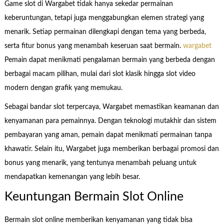
Game slot di Wargabet tidak hanya sekedar permainan
keberuntungan, tetapi juga menggabungkan elemen strategi yang
menarik. Setiap permainan dilengkapi dengan tema yang berbeda,
serta fitur bonus yang menambah keseruan saat bermain.
wargabet
Pemain dapat menikmati pengalaman bermain yang berbeda dengan
berbagai macam pilihan, mulai dari slot klasik hingga slot video
modern dengan grafik yang memukau.
Sebagai bandar slot terpercaya, Wargabet memastikan keamanan dan
kenyamanan para pemainnya. Dengan teknologi mutakhir dan sistem
pembayaran yang aman, pemain dapat menikmati permainan tanpa
khawatir. Selain itu, Wargabet juga memberikan berbagai promosi dan
bonus yang menarik, yang tentunya menambah peluang untuk
mendapatkan kemenangan yang lebih besar.
Keuntungan Bermain Slot Online
Bermain slot online memberikan kenyamanan yang tidak bisa