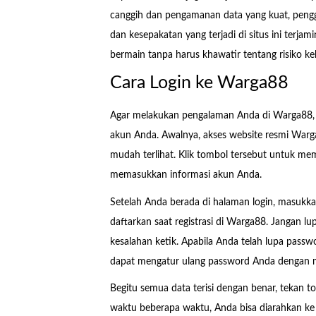
canggih dan pengamanan data yang kuat, pengg
dan kesepakatan yang terjadi di situs ini ter
bermain tanpa harus khawatir tentang risiko ke
Cara Login ke Warga88
Agar melakukan pengalaman Anda di Warga88, t
akun Anda. Awalnya, akses website resmi War
mudah terlihat. Klik tombol tersebut untuk m
memasukkan informasi akun Anda.
Setelah Anda berada di halaman login, masukk
daftarkan saat registrasi di Warga88. Jangan lu
kesalahan ketik. Apabila Anda telah lupa passw
dapat mengatur ulang password Anda dengan 
Begitu semua data terisi dengan benar, tekan
waktu beberapa waktu, Anda bisa diarahkan ke