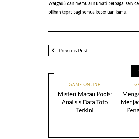
Warga88 dan memulai nikmati berbagai service
pilihan tepat bagi semua keperluan kamu.
Previous Post
GAME ONLINE
G
Misteri Macau Pools:
Menga
Analisis Data Toto
Menjad
Terkini
Peng