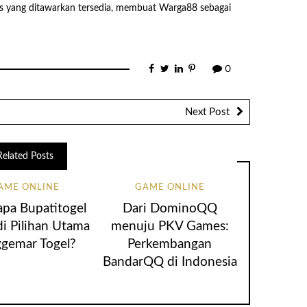
s yang ditawarkan tersedia, membuat Warga88 sebagai
0
Next Post
Related Posts
AME ONLINE
GAME ONLINE
pa Bupatitogel
Dari DominoQQ
i Pilihan Utama
menuju PKV Games:
gemar Togel?
Perkembangan
BandarQQ di Indonesia