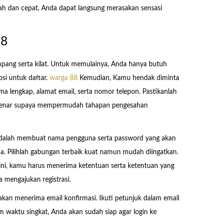
ah dan cepat, Anda dapat langsung merasakan sensasi
88
mpang serta kilat. Untuk memulainya, Anda hanya butuh
si untuk daftar.
warga 88
Kemudian, Kamu hendak diminta
a lengkap, alamat email, serta nomor telepon. Pastikanlah
benar supaya mempermudah tahapan pengesahan
ya adalah membuat nama pengguna serta password yang akan
da. Pilihlah gabungan terbaik kuat namun mudah diingatkan.
ni, kamu harus menerima ketentuan serta ketentuan yang
 mengajukan registrasi.
kan menerima email konfirmasi. Ikuti petunjuk dalam email
m waktu singkat, Anda akan sudah siap agar login ke