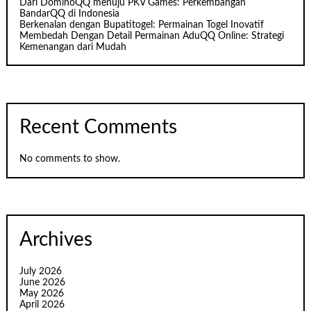
Dari DominoQQ menuju PKV Games: Perkembangan
BandarQQ di Indonesia
Berkenalan dengan Bupatitogel: Permainan Togel Inovatif
Membedah Dengan Detail Permainan AduQQ Online: Strategi
Kemenangan dari Mudah
Recent Comments
No comments to show.
Archives
July 2026
June 2026
May 2026
April 2026