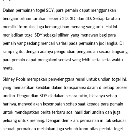
Dalam permainan togel SDY, para pemain dapat menggunakan
beragam pilihan taruhan, seperti 2D, 3D, dan 4D. Setiap taruhan
memiliki formulasi juga kemungkinan menang yang unik. Hal ini
menjadikan togel SDY sebagai pilihan yang menawan bagi para
pemain yang sedang mencari variasi pada permainan judi angka. Di
samping itu, dengan adanya pengundian pengundian secara langsung,
para pemain dapat mengalami sensasi yang lebih serta serta waktu
nyata.
Sidney Pools merupakan penyelenggara resmi untuk undian togel ini,
yang memastikan keadilan dalam transparansi dalam di setiap proses
undian. Pengundian SDY diadakan secara rutin, biasanya setiap
harinya, menyediakan kesempatan setiap saat kepada para pemain
untuk mendapatkan berita terbaru soal hasil dari undian dan juga
peluang untuk menang. Dengan demikian, permainan ini tak sekadar
sebuah permainan melainkan juga sebuah komunitas pecinta togel