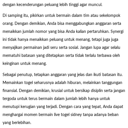
dengan kecenderungan peluang lebih tinggi agar muncul.
Di samping itu, pikirkan untuk bermain dalam tim atau sekelompok
orang. Dengan demikian, Anda bisa menggabungkan anggaran serta
menaikkan jumlah nomor yang bisa Anda kalian pertaruhkan. Synergi
ini tidak hanya menaikkan peluang untuk menang, tetapi juga juga
menyajikan permainan jadi seru serta sosial. Jangan lupa agar selalu
mematuhi batasan yang ditetapkan serta tidak terlalu terbawa oleh
keinginan untuk menang.
Sebagai penutup, tetapkan anggaran yang jelas dan ikuti batasan itu.
Memainkan togel seharusnya adalah hiburan, melainkan tanggungan
finansial. Dengan demikian, krusial untuk bersikap disiplin serta jangan
tergoda untuk terus bermain dalam jumlah lebih hanya untuk
menutupi kerugian yang terjadi. Dengan cara yang tepat, Anda dapat
menghargai momen bermain live togel sidney tanpa adanya beban
yang berlebihan.