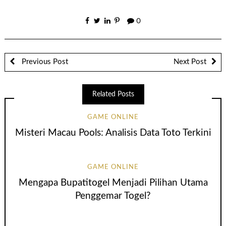
0
Previous Post
Next Post
Related Posts
GAME ONLINE
Misteri Macau Pools: Analisis Data Toto Terkini
GAME ONLINE
Mengapa Bupatitogel Menjadi Pilihan Utama
Penggemar Togel?