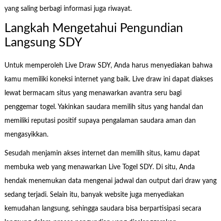
yang saling berbagi informasi juga riwayat.
Langkah Mengetahui Pengundian
Langsung SDY
Untuk memperoleh Live Draw SDY, Anda harus menyediakan bahwa
kamu memiliki koneksi internet yang baik. Live draw ini dapat diakses
lewat bermacam situs yang menawarkan avantra seru bagi
penggemar togel. Yakinkan saudara memilih situs yang handal dan
memiliki reputasi positif supaya pengalaman saudara aman dan
mengasyikkan.
Sesudah menjamin akses internet dan memilih situs, kamu dapat
membuka web yang menawarkan Live Togel SDY. Di situ, Anda
hendak menemukan data mengenai jadwal dan output dari draw yang
sedang terjadi. Selain itu, banyak website juga menyediakan
kemudahan langsung, sehingga saudara bisa berpartisipasi secara