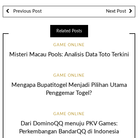
Previous Post
Next Post
Related Posts
GAME ONLINE
Misteri Macau Pools: Analisis Data Toto Terkini
GAME ONLINE
Mengapa Bupatitogel Menjadi Pilihan Utama
Penggemar Togel?
GAME ONLINE
Dari DominoQQ menuju PKV Games:
Perkembangan BandarQQ di Indonesia