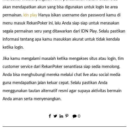
akan mendapatkan akun yang bisa digunakan untuk login ke area
permainan.
idn play
Hanya isikan username dan password kamu di
menu masuk RekanPoker ini, lalu Anda siap-siap untuk merasakan
segala permainan seru yang ditawarkan dari IDN Play. Selalu pastikan
informasi tentang apa kamu masukkan akurat untuk tidak kendala
ketika login.
Jika kamu mengalami masalah ketika mengakses situs atau login, tim
customer service dari RekanPoker senantiasa siap sedia menolong.
Anda bisa menghubungi mereka melalui chat live atau social media
guna mendapatkan jalan keluar cepat. Selalu pastikan Anda
menggunakan tautan alternatif resmi agar supaya aktivitas bermain
Anda aman serta menyenangkan.
0