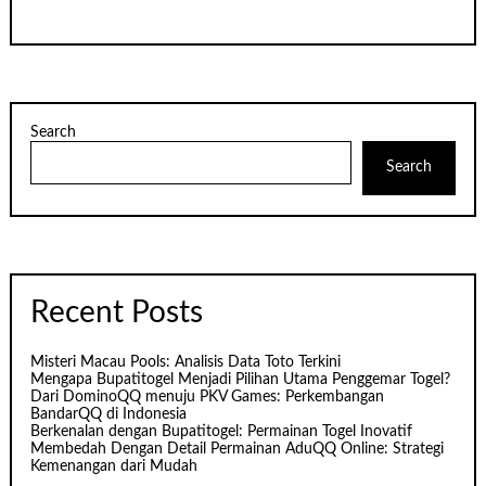
Search
Search
Recent Posts
Misteri Macau Pools: Analisis Data Toto Terkini
Mengapa Bupatitogel Menjadi Pilihan Utama Penggemar Togel?
Dari DominoQQ menuju PKV Games: Perkembangan
BandarQQ di Indonesia
Berkenalan dengan Bupatitogel: Permainan Togel Inovatif
Membedah Dengan Detail Permainan AduQQ Online: Strategi
Kemenangan dari Mudah