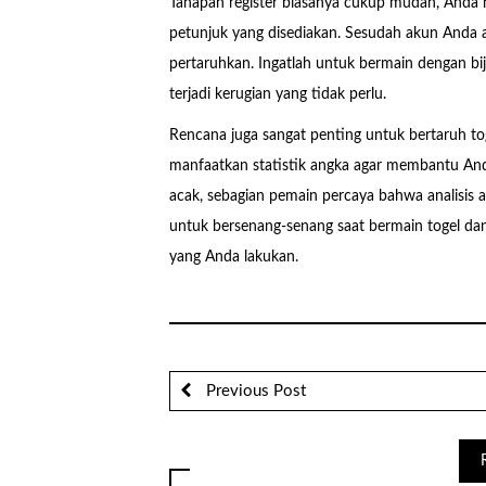
Tahapan register biasanya cukup mudah, Anda h
petunjuk yang disediakan. Sesudah akun Anda a
pertaruhkan. Ingatlah untuk bermain dengan bi
terjadi kerugian yang tidak perlu.
Rencana juga sangat penting untuk bertaruh to
manfaatkan statistik angka agar membantu Anda
acak, sebagian pemain percaya bahwa analisis 
untuk bersenang-senang saat bermain togel dan
yang Anda lakukan.
Previous Post