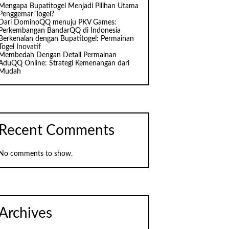
Mengapa Bupatitogel Menjadi Pilihan Utama
Penggemar Togel?
Dari DominoQQ menuju PKV Games:
Perkembangan BandarQQ di Indonesia
Berkenalan dengan Bupatitogel: Permainan
Togel Inovatif
Membedah Dengan Detail Permainan
AduQQ Online: Strategi Kemenangan dari
Mudah
Recent Comments
No comments to show.
Archives