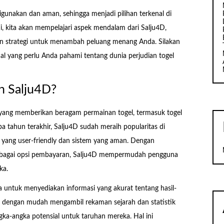
gunakan dan aman, sehingga menjadi pilihan terkenal di
ni, kita akan mempelajari aspek mendalam dari Salju4D,
dan strategi untuk menambah peluang menang Anda. Silakan
 yang perlu Anda pahami tentang dunia perjudian togel
n Salju4D?
e yang memberikan beragam permainan togel, termasuk togel
 tahun terakhir, Salju4D sudah meraih popularitas di
a yang user-friendly dan sistem yang aman. Dengan
rbagai opsi pembayaran, Salju4D mempermudah pengguna
ka.
untuk menyediakan informasi yang akurat tentang hasil-
at dengan mudah mengambil rekaman sejarah dan statistik
-angka potensial untuk taruhan mereka. Hal ini