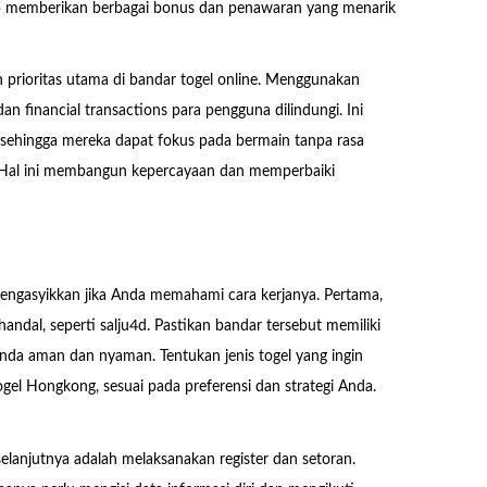
kerap memberikan berbagai bonus dan penawaran yang menarik
h prioritas utama di bandar togel online. Menggunakan
dan financial transactions para pengguna dilindungi. Ini
sehingga mereka dapat fokus pada bermain tanpa rasa
 Hal ini membangun kepercayaan dan memperbaiki
engasyikkan jika Anda memahami cara kerjanya. Pertama,
handal, seperti salju4d. Pastikan bandar tersebut memiliki
Anda aman dan nyaman. Tentukan jenis togel yang ingin
gel Hongkong, sesuai pada preferensi dan strategi Anda.
selanjutnya adalah melaksanakan register dan setoran.