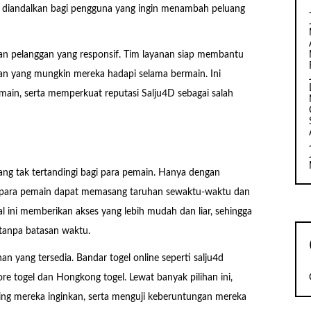
t diandalkan bagi pengguna yang ingin menambah peluang
anan pelanggan yang responsif. Tim layanan siap membantu
tan yang mungkin mereka hadapi selama bermain. Ini
n, serta memperkuat reputasi Salju4D sebagai salah
g tak tertandingi bagi para pemain. Hanya dengan
, para pemain dapat memasang taruhan sewaktu-waktu dan
al ini memberikan akses yang lebih mudah dan liar, sehingga
tanpa batasan waktu.
 yang tersedia. Bandar togel online seperti salju4d
re togel dan Hongkong togel. Lewat banyak pilihan ini,
ing mereka inginkan, serta menguji keberuntungan mereka